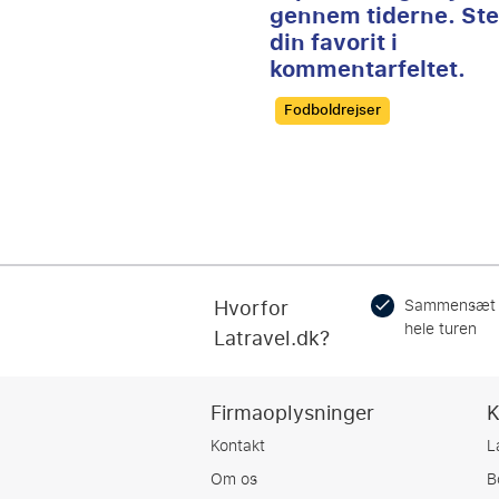
gennem tiderne. St
din favorit i
kommentarfeltet.
Categories
Fodboldrejser
Hvorfor
Sammensæt
hele turen
Latravel.dk?
Firmaoplysninger
K
Kontakt
L
Om os
B