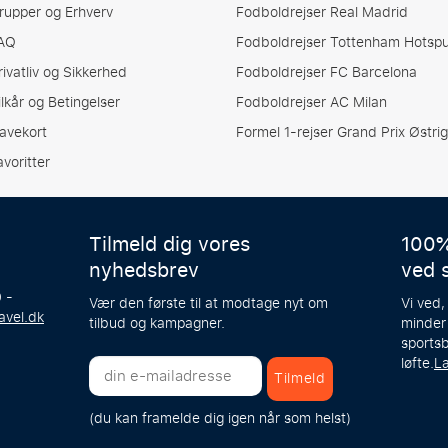
rupper og Erhverv
Fodboldrejser Real Madrid
AQ
Fodboldrejser Tottenham Hotspu
rivatliv og Sikkerhed
Fodboldrejser FC Barcelona
ilkår og Betingelser
Fodboldrejser AC Milan
avekort
Formel 1-rejser Grand Prix Østrig
avoritter
Tilmeld dig vores
100%
nyhedsbrev
ved 
 -
Vær den første til at modtage nyt om
Vi ved,
avel.dk
tilbud og kampagner.
minder
sportsb
løfte.
L
tilmeld
(du kan framelde dig igen når som helst)