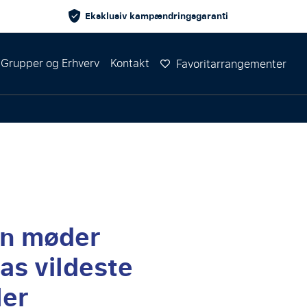
Eksklusiv kampændringsgaranti
Grupper og Erhverv
Kontakt
Favoritarrangementer
on møder
as vildeste
ler