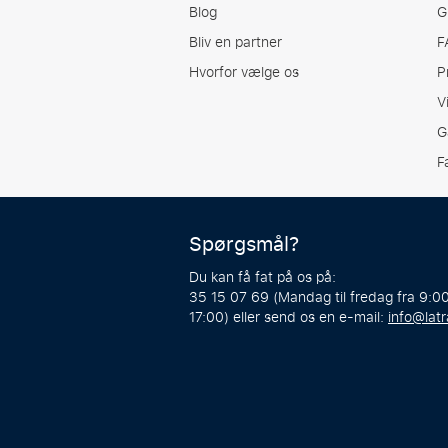
Blog
G
Bliv en partner
F
Hvorfor vælge os
P
V
G
F
Spørgsmål?
Du kan få fat på os på:
35 15 07 69 (Mandag til fredag fra 9:00
17:00) eller send os en e-mail:
info@latr