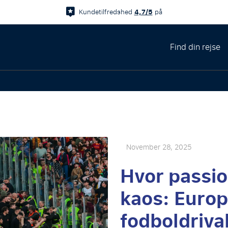
4,7/5
Kundetilfredshed
på
Find din rejse
November 28, 2025
Hvor passi
kaos: Europ
fodboldriva