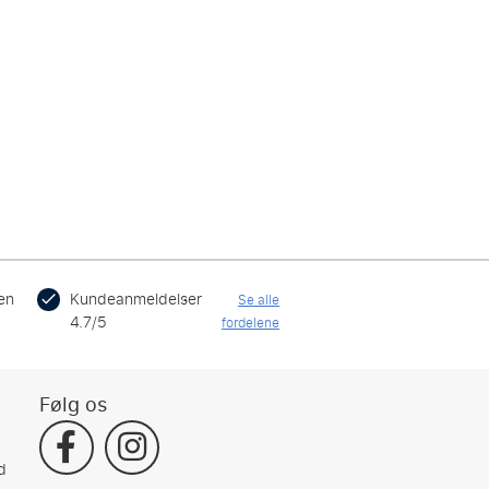
en
Kundeanmeldelser
Se alle
4.7/5
fordelene
Følg os
d