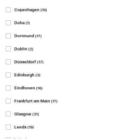
Copenhagen
(10)
LA LIGA
BUNDESLIGA
Doha
(1)
Dortmund
(17)
FC Barcelona -
Bayern
Dublin
(2)
Sevilla FC
München -
Düsseldorf
HSV
(17)
3 eller 4 april
Edinburgh
(3)
3 eller 4 april
Spotify Camp Nou,
Barcelona
Allianz Arena, München
Eindhoven
(16)
Betal 50 % i dag!
Betal 50 % i dag!
Frankfurt am Main
(17)
PP FRA
PP FRA
kr3450
kr3102
Glasgow
(31)
PP FRA
Leeds
PP FRA
(19)
kr6397
kr5708