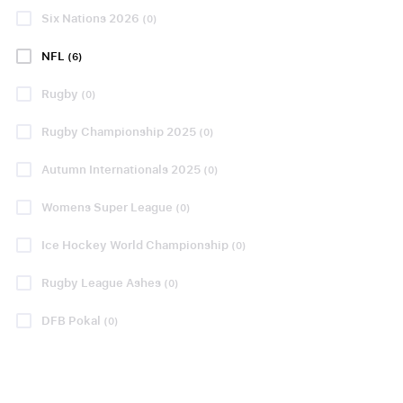
- Bayer
10 eller 11 april
Leverkusen
Six Nations 2026
(0)
Stadio Renato Dall'Ara,
Bologna
NFL
10 eller 11 april
(6)
Betal 50 % i dag!
Borussia Park ,
Rugby
(0)
Düsseldorf
Betal 50 % i dag!
PP FRA
Rugby Championship 2025
(0)
kr1499
Autumn Internationals 2025
(0)
PP FRA
PP FRA
kr1783
kr4066
Womens Super League
(0)
PP FRA
kr4058
Ice Hockey World Championship
(0)
Se pakker
Se pakker
Rugby League Ashes
(0)
DFB Pokal
(0)
59
60
61
62
63