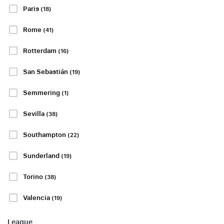
PP FRA
Paris
(18)
kr4729
Rome
(41)
Se pakker
Se pakker
Rotterdam
(16)
SCOTTISH PREMIERSHIP
LA LIGA
San Sebastián
(19)
Semmering
(1)
Sevilla
(38)
Celtic FC -
Rayo Vallecano
Southampton
(22)
Dundee United
- Real
FC
Sociedad
Sunderland
(19)
10 eller 11 april
10 eller 11 april
Torino
(38)
Celtic Park, Glasgow
Estadio de Vallecas,
Madrid
Valencia
(19)
Betal 50 % i dag!
Betal 50 % i dag!
League