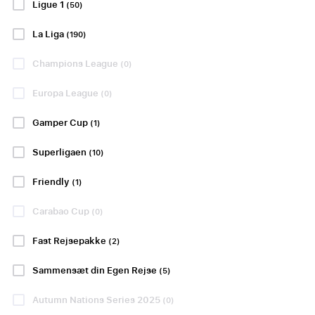
Ligue 1
(50)
Dortmund
Betal 50 % i dag!
La Liga
(190)
PP FRA
kr1300
Champions League
(0)
PP FRA
kr6099
Europa League
(0)
PP FRA
kr8374
Gamper Cup
(1)
Se pakker
Se pakker
Superligaen
(10)
Friendly
(1)
SERIE A
BUNDESLIGA
Carabao Cup
(0)
Fast Rejsepakke
(2)
Sammensæt din Egen Rejse
(5)
Bologna FC -
Borussia
Venezia FC
Mönchengladbach
Autumn Nations Series 2025
(0)