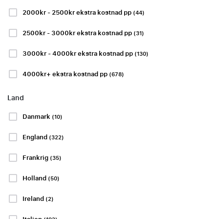
rejser
2000kr - 2500kr ekstra kostnad pp
(44)
2500kr - 3000kr ekstra kostnad pp
(31)
3000kr - 4000kr ekstra kostnad pp
(130)
Ombookingsgaranti
4000kr+ ekstra kostnad pp
(678)
Vis flere
Land
Danmark
(10)
England
(322)
SERIE A
BUNDESLIGA
Frankrig
(35)
Holland
(50)
Ireland
Torino FC -
Borussia
(2)
Juventus FC
Mönchengladbach