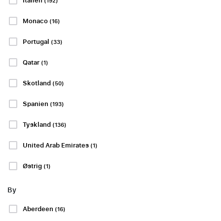
Italien
(192)
- SV Werder
3 eller 4 april
Bremen
Monaco
(16)
Stadio Olimpico Grande
Torino, Torino
3 eller 4 april
Portugal
(33)
Betal 50 % i dag!
Borussia Park ,
Düsseldorf
Qatar
(1)
Betal 50 % i dag!
PP FRA
kr2215
Skotland
(50)
PP FRA
Spanien
(193)
kr1359
Tyskland
(136)
PP FRA
kr3634
United Arab Emirates
(1)
Se pakker
Se pakker
Østrig
(1)
By
LA LIGA
LA LIGA
Aberdeen
(16)