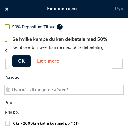
×
Eksklusiv kampændringsgaranti
Find din rejse
Ryd
?
50% Depositum Tilbud
Se hvilke kampe du kan delbetale med 50%
Tilbud
Nemt overblik over kampe med 50% delbetaling
FIND DIN FAVORIT
Klub
SPORTSREJSE
OK
Læs mere
Periode
Sorter efter:
Filtre
Pris
Pris pp:
Fodboldrejser
Formel
NFL
1-
Rejser
0kr - 2000kr ekstra kostnad pp
(159)