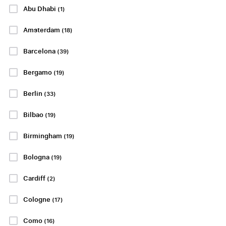
Abu Dhabi
(1)
Real Betis -
Athletic Bilbao
Amsterdam
(18)
Celta de Vigo
- Real Racing
Barcelona
(39)
Club de
3 eller 4 april
Santander
Bergamo
(19)
Estadio de La Cartuja,
Sevilla
3 eller 4 april
Berlin
(33)
Betal 50 % i dag!
San Mamés Stadium,
Bilbao
Bilbao
(19)
Betal 50 % i dag!
PP FRA
kr1581
Birmingham
(19)
PP FRA
PP FRA
kr1826
Bologna
(19)
kr5384
Cardiff
(2)
PP FRA
kr4427
Cologne
(17)
Se pakker
Se pakker
Como
(16)