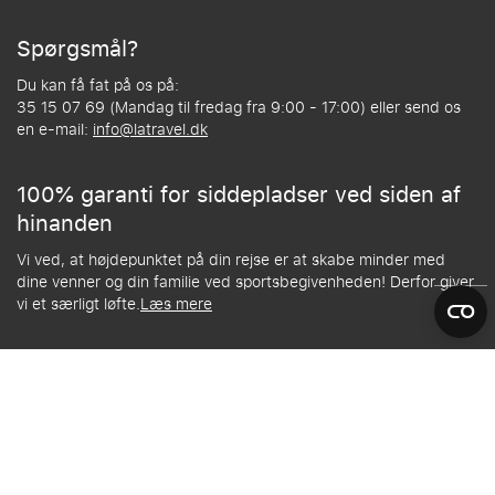
Spørgsmål?
Du kan få fat på os på:
35 15 07 69 (Mandag til fredag fra 9:00 - 17:00) eller send os
en e-mail:
info@latravel.dk
100% garanti for siddepladser ved siden af
hinanden
Vi ved, at højdepunktet på din rejse er at skabe minder med
dine venner og din familie ved sportsbegivenheden! Derfor giver
vi et særligt løfte.
Læs mere
© 2012 - 2026 | LA Travel tilbyder en one-stop-shop for sportsrejser – Alle
rejser er dækket af SGR-garantien, garantinummer 3358 – TravelGroep BV
– John M. Keynesplein 12–46 | 1066 EP | Amsterdam