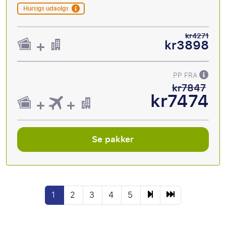
Hurtigt udsolgt
kr4271
kr3898
PP FRA
kr7847
kr7474
Se pakker
1
2
3
4
5