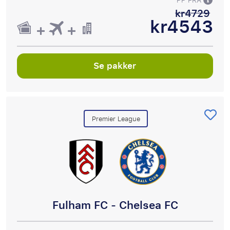
PP FRA
kr4729
kr4543
Se pakker
Premier League
Fulham FC - Chelsea FC