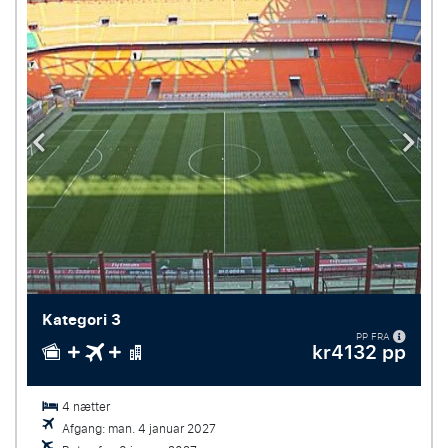
Kategori 3
PP FRA
kr4132 pp
4 nætter
Afgang: man. 4 januar 2027