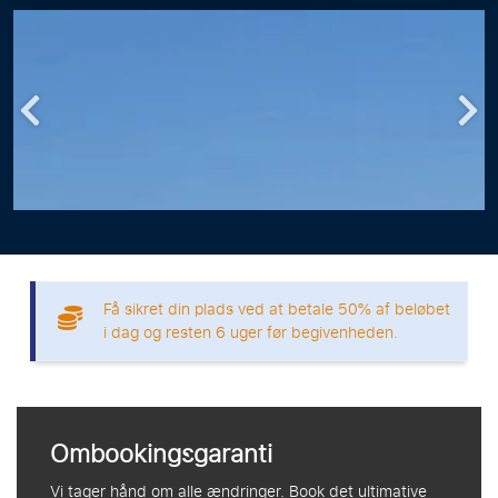
Få sikret din plads ved at betale 50% af beløbet
i dag og resten 6 uger før begivenheden.
Ombookingsgaranti
Vi tager hånd om alle ændringer. Book det ultimative