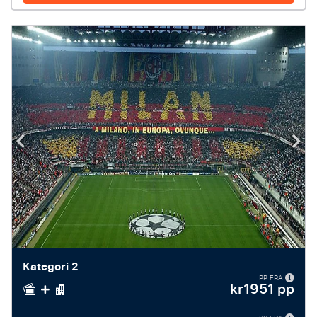
Kategori 2
PP FRA
kr1951 pp