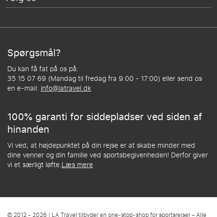
Spørgsmål?
Du kan få fat på os på:
35 15 07 69 (Mandag til fredag fra 9:00 - 17:00) eller send os
en e-mail:
info@latravel.dk
100% garanti for siddepladser ved siden af
hinanden
Vi ved, at højdepunktet på din rejse er at skabe minder med
dine venner og din familie ved sportsbegivenheden! Derfor giver
vi et særligt løfte.
Læs mere
© 2012 - 2026 | LA Travel tilbyder en one-stop-shop for sportsrejser – Alle