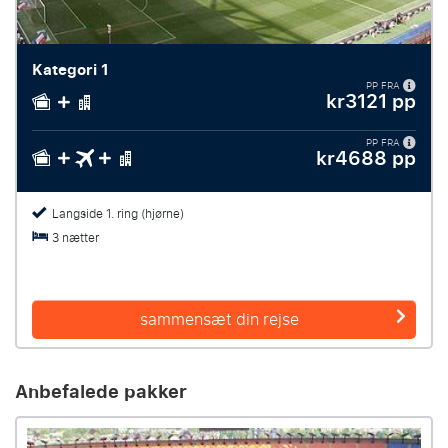
Kategori 1
PP FRA
kr3121 pp
PP FRA
kr4688 pp
Langside 1. ring (hjørne)
3 nætter
sammensæt din rejse
Anbefalede pakker