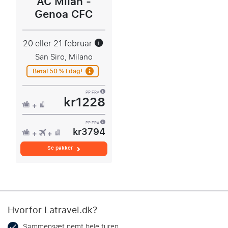
AC Milan -
Genoa CFC
20 eller 21 februar
San Siro, Milano
Betal 50 % i dag!
PP FRA
kr1228
PP FRA
kr3794
Se pakker
Hvorfor Latravel.dk?
Sammensæt nemt hele turen