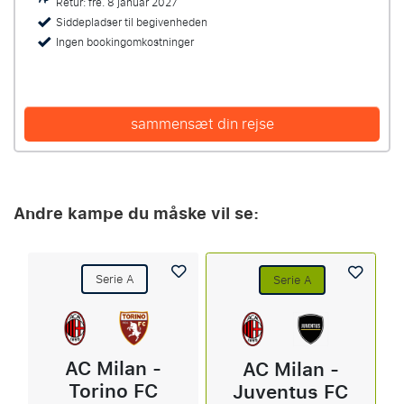
Retur: fre. 8 januar 2027
Siddepladser til begivenheden
Ingen bookingomkostninger
sammensæt din rejse
Andre kampe du måske vil se:
Serie A
Serie A
AC Milan -
AC Milan -
Torino FC
Juventus FC