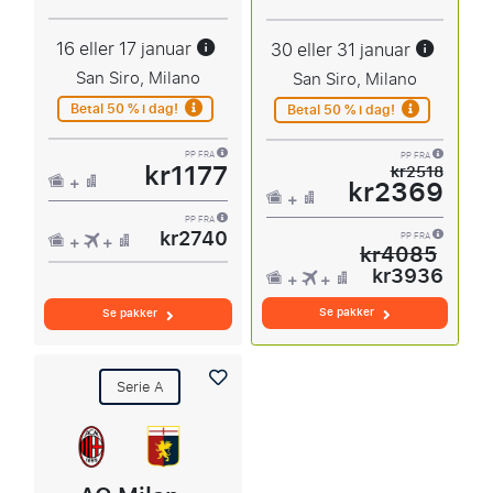
16 eller 17 januar
30 eller 31 januar
San Siro, Milano
San Siro, Milano
Betal 50 % i dag!
Betal 50 % i dag!
PP FRA
PP FRA
kr1177
kr2518
kr2369
PP FRA
kr2740
PP FRA
kr4085
kr3936
Se pakker
Se pakker
Serie A