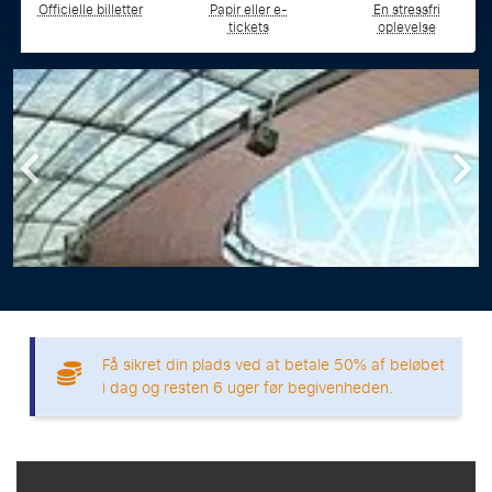
Officielle billetter
Papir eller e-
En stressfri
tickets
oplevelse
Få sikret din plads ved at betale 50% af beløbet
i dag og resten 6 uger før begivenheden.