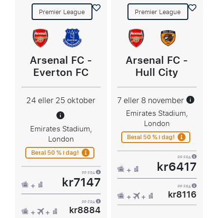
Premier League
Premier League
Arsenal FC -
Arsenal FC -
Everton FC
Hull City
24 eller 25 oktober
7 eller 8 november
Emirates Stadium,
London
Emirates Stadium,
Betal 50 % i dag!
London
Betal 50 % i dag!
PP FRA
kr6417
PP FRA
kr7147
PP FRA
kr8116
PP FRA
kr8884