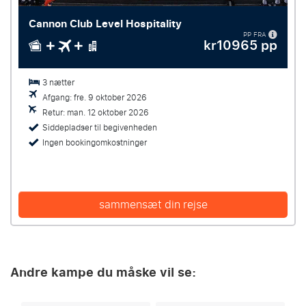
Cannon Club Level Hospitality
PP FRA
kr10965 pp
3 nætter
Afgang: fre. 9 oktober 2026
Retur: man. 12 oktober 2026
Siddepladser til begivenheden
Ingen bookingomkostninger
sammensæt din rejse
Andre kampe du måske vil se: