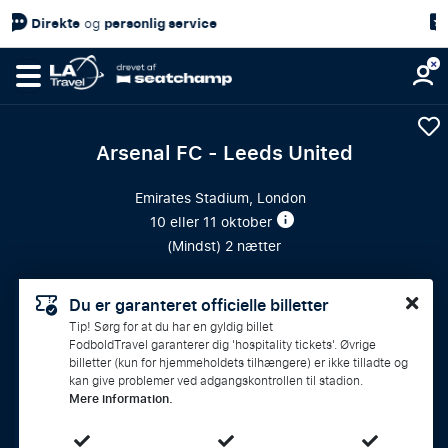
4,7/5
Kundetilfredshed
på
Arsenal FC - Leeds United
Emirates Stadium, London
10 eller 11 oktober
(
Mindst
) 2 nætter
Du er garanteret officielle billetter
Tip! Sørg for at du har en gyldig billet
FodboldTravel garanterer dig 'hospitality tickets'. Øvrige
billetter (kun for hjemmeholdets tilhængere) er ikke tilladte og
kan give problemer ved adgangskontrollen til stadion.
Mere information.