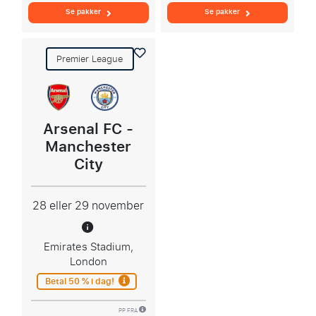
Se pakker
Se pakker
Premier League
Arsenal FC -
Manchester
City
28 eller 29 november
Emirates Stadium,
London
Betal 50 % i dag!
PP FRA