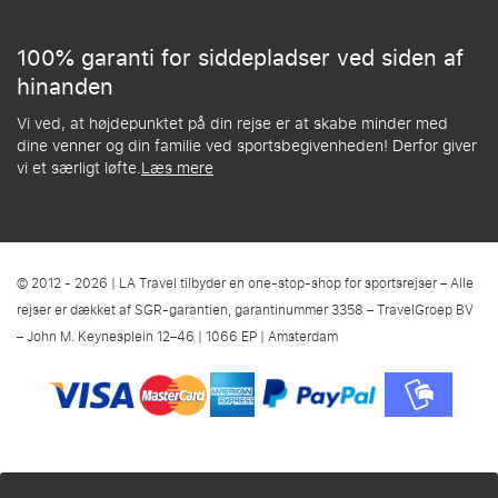
100% garanti for siddepladser ved siden af
hinanden
Vi ved, at højdepunktet på din rejse er at skabe minder med
dine venner og din familie ved sportsbegivenheden! Derfor giver
vi et særligt løfte.
Læs mere
© 2012 - 2026 | LA Travel tilbyder en one-stop-shop for sportsrejser – Alle
rejser er dækket af SGR-garantien, garantinummer 3358 – TravelGroep BV
– John M. Keynesplein 12–46 | 1066 EP | Amsterdam