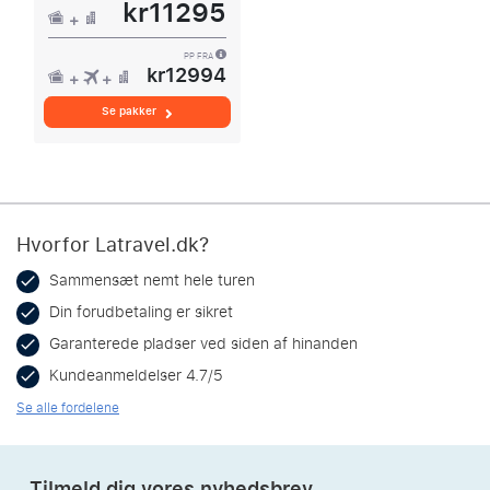
kr11295
PP FRA
kr12994
Se pakker
Hvorfor Latravel.dk?
Sammensæt nemt hele turen
Din forudbetaling er sikret
Garanterede pladser ved siden af hinanden
Kundeanmeldelser 4.7/5
Se alle fordelene
Tilmeld dig vores nyhedsbrev