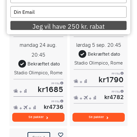
your
name
Type
your
AS Roma - ACF
AS Roma -
email
Fiorentina
Atalanta BC
Jeg vil have 250 kr. rabat
mandag 24 aug.
lørdag 5 sep.
20:45
Bekræftet dato
20:45
Stadio Olimpico, Rome
Bekræftet dato
Stadio Olimpico, Rome
PP FRA
kr1790
PP FRA
kr1685
PP FRA
kr4782
PP FRA
kr4736
Se pakker
Se pakker