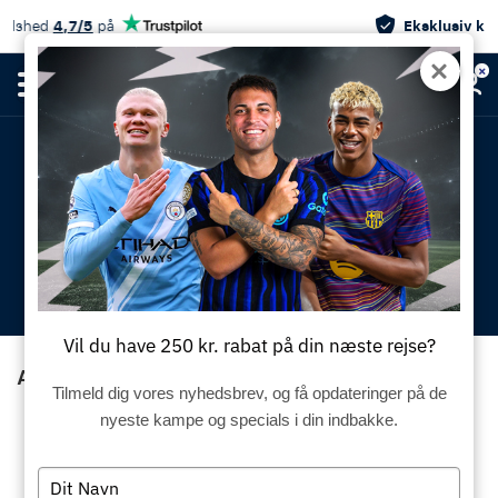
Eksklusiv kampændringsgaranti
AS Roma - VfB Stuttgart (EL)
kommer snart
Dato og spilletidspunkt for følgende kampe 'AS Roma - VfB Stuttgart
(EL)' er endnu ikke blevet offentliggjort.
Tilmeld dig nyhedsbrevet og modtag de seneste opdateringer
Vil du have 250 kr. rabat på din næste rejse?
Andre kampe du måske vil se:
Tilmeld dig vores nyhedsbrev, og få opdateringer på de
nyeste kampe og specials i din indbakke.
Serie A
Serie A
Type