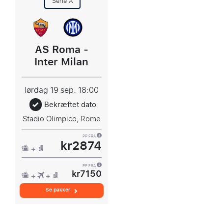
Serie A
AS Roma -
Inter Milan
lørdag 19 sep.
18:00
Bekræftet dato
Stadio Olimpico, Rome
PP FRA
kr2874
PP FRA
kr7150
Se pakker