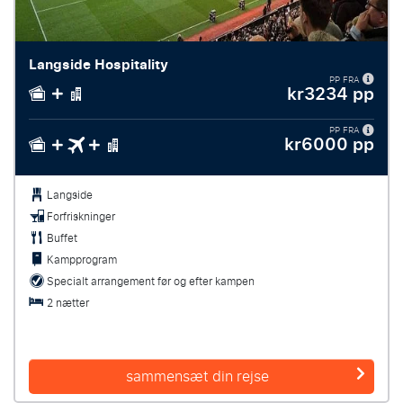
Langside Hospitality
PP FRA
kr3234 pp
PP FRA
kr6000 pp
Langside
Forfriskninger
Buffet
Kampprogram
Specialt arrangement før og efter kampen
2 nætter
sammensæt din rejse