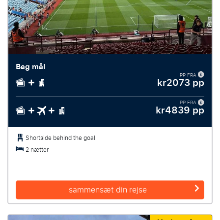
Bag mål
PP FRA
kr2073 pp
PP FRA
kr4839 pp
Shortside behind the goal
2 nætter
sammensæt din rejse