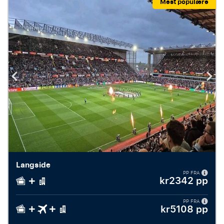
Mest populære
Langside
PP FRA
kr2342 pp
PP FRA
kr5108 pp