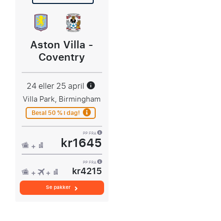
Aston Villa -
Coventry
24 eller 25 april
Villa Park, Birmingham
Betal 50 % i dag!
PP FRA
kr1645
PP FRA
kr4215
Se pakker