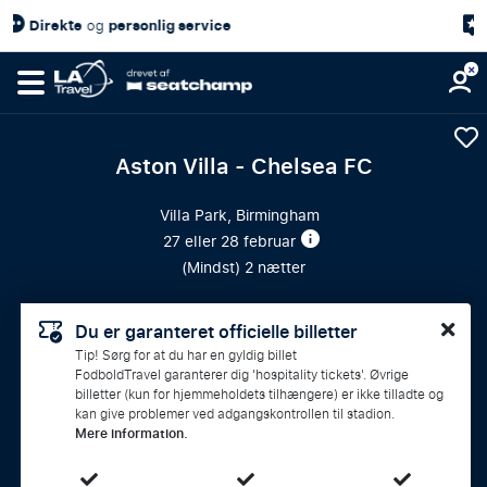
4,7/5
Kundetilfredshed
på
Aston Villa - Chelsea FC
Villa Park, Birmingham
27 eller 28 februar
(
Mindst
) 2 nætter
Du er garanteret officielle billetter
Tip! Sørg for at du har en gyldig billet
FodboldTravel garanterer dig 'hospitality tickets'. Øvrige
billetter (kun for hjemmeholdets tilhængere) er ikke tilladte og
kan give problemer ved adgangskontrollen til stadion.
Mere information.