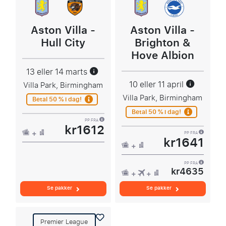
Aston Villa -
Aston Villa -
Hull City
Brighton &
Hove Albion
13 eller 14 marts
10 eller 11 april
Villa Park, Birmingham
Villa Park, Birmingham
Betal 50 % i dag!
Betal 50 % i dag!
PP FRA
kr1612
PP FRA
kr1641
PP FRA
kr4635
Se pakker
Se pakker
Premier League