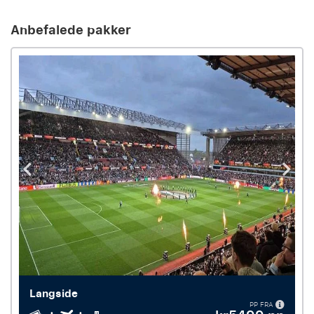
Anbefalede pakker
Langside
PP FRA