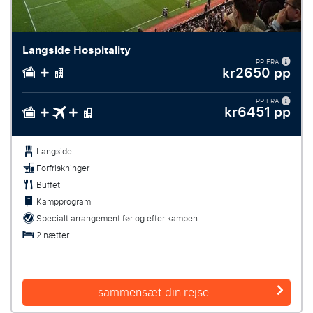
Langside Hospitality
PP FRA
kr2650 pp
PP FRA
kr6451 pp
Langside
Forfriskninger
Buffet
Kampprogram
Specialt arrangement før og efter kampen
2 nætter
sammensæt din rejse