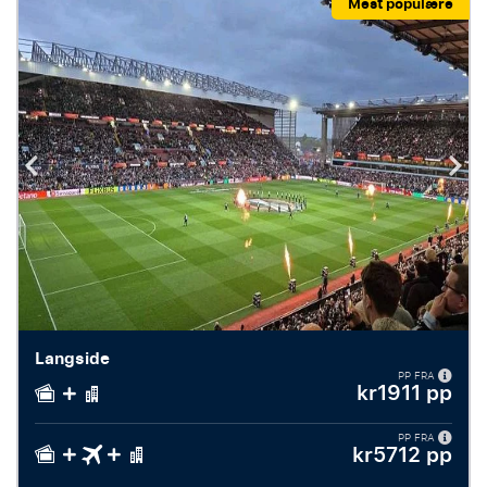
Mest populære
Langside
PP FRA
kr1911 pp
PP FRA
kr5712 pp