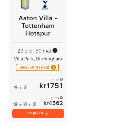
Aston Villa -
Tottenham
Hotspur
29 eller 30 maj
Villa Park, Birmingham
Betal 50 % i dag!
PP FRA
kr1751
PP FRA
kr4562
Se pakker