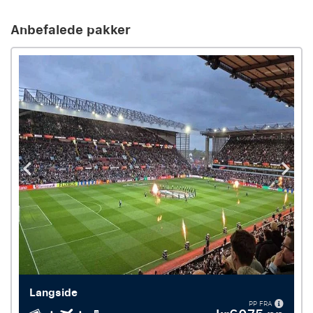
Anbefalede pakker
Langside
PP FRA