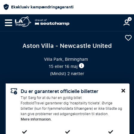
Eksklusiv kampændringsgaranti
Aston Villa - Newcastle United
Villa Park, Birmingham
15 eller 16 maj
(
Mindst
) 2 nætter
Du er garanteret officielle billetter
Tip! Sørg for at du har en gyldig billet
FodboldTravel garanterer dig 'hospitality tickets'. Øvrige
billetter (kun for hjemmeholdets tilhængere) er ikke tilladte og
kan give problemer ved adgangskontrollen til stadion.
Mere information.