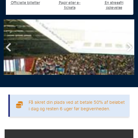
Officielle billetter
Papir eller e-
En stressfri
tickets
oplevelse
Få sikret din plads ved at betale 50% af beløbet
i dag og resten 6 uger før begivenheden.