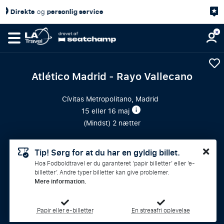
4,7/5
Kundetilfredshed
på
Atlético Madrid - Rayo Vallecano
Cívitas Metropolitano, Madrid
15 eller 16 maj
(
Mindst
) 2 nætter
Tip! Sørg for at du har en gyldig billet.
Hos Fodboldtravel er du garanteret ‘papir billetter’ eller ‘e-
billetter’. Andre typer billetter kan give problemer.
Mere information.
Papir eller e-billetter
En stressfri oplevelse