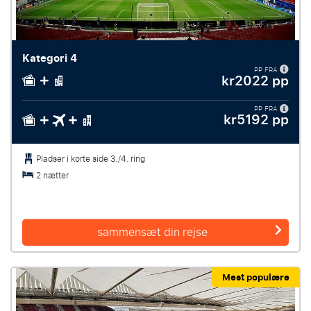
Kategori 4
PP FRA
kr2022 pp
PP FRA
kr5192 pp
Pladser i korte side 3./4. ring
2 nætter
sammensæt din rejse
Mest populære