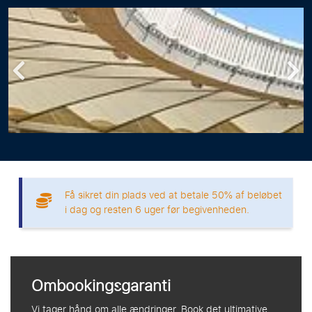
Få sikret din plads ved at betale 50% af beløbet
i dag og resten 6 uger før begivenheden.
Ombookingsgaranti
Vi tager hånd om alle ændringer. Book det ultimative