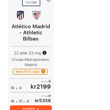
La Liga
Atlético Madrid
- Athletic
Bilbao
22 eller 23 maj
Cívitas Metropolitano,
Madrid
Betal 50 % i dag!
PP FRA
kr2199
PP FRA
kr5358
Se pakker