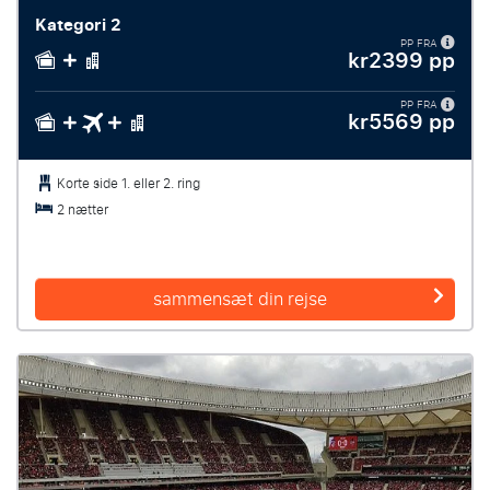
Kategori 2
PP FRA
kr2399 pp
PP FRA
kr5569 pp
Korte side 1. eller 2. ring
2 nætter
sammensæt din rejse