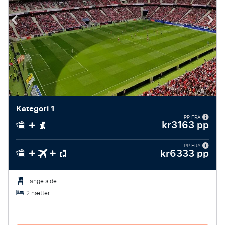
Kategori 1
PP FRA
kr3163 pp
PP FRA
kr6333 pp
Lange side
2 nætter