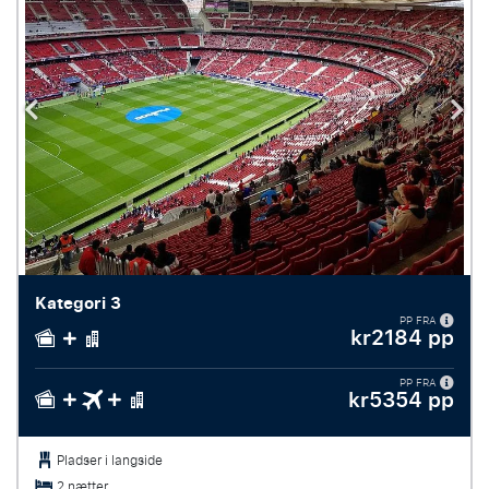
Kategori 3
PP FRA
kr2184 pp
PP FRA
kr5354 pp
Pladser i langside
2 nætter