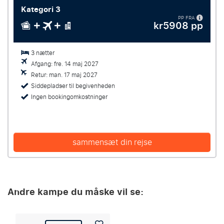
Kategori 3
PP FRA
kr5908 pp
3 nætter
Afgang: fre. 14 maj 2027
Retur: man. 17 maj 2027
Siddepladser til begivenheden
Ingen bookingomkostninger
sammensæt din rejse
Andre kampe du måske vil se: