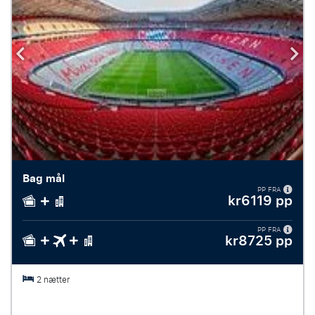
Bag mål
PP FRA
kr6119 pp
PP FRA
kr8725 pp
2 nætter