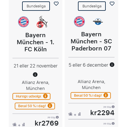
Bundesliga
Bundesliga
Bayern
Bayern
München - SC
München - 1.
Paderborn 07
FC Köln
5 eller 6 december
21 eller 22 november
Allianz Arena,
Allianz Arena,
München
München
Betal 50 % i dag!
Hurtigt udsolgt
Betal 50 % i dag!
PP FRA
kr2294
PP FRA
kr2769
PP FRA