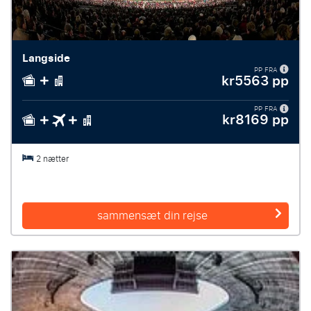
Langside
PP FRA
kr5563 pp
PP FRA
kr8169 pp
2 nætter
sammensæt din rejse