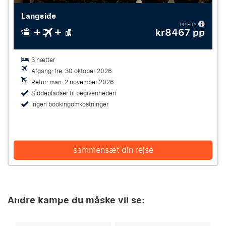
Langside
PP FRA
kr8467 pp
3 nætter
Afgang: fre. 30 oktober 2026
Retur: man. 2 november 2026
Siddepladser til begivenheden
Ingen bookingomkostninger
sammensæt din rejse
Andre kampe du måske vil se: