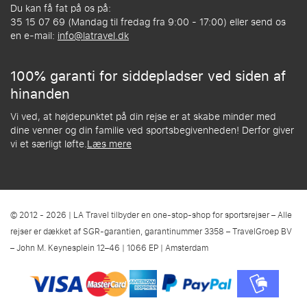
Du kan få fat på os på:
35 15 07 69 (Mandag til fredag fra 9:00 - 17:00) eller send os
en e-mail:
info@latravel.dk
100% garanti for siddepladser ved siden af
hinanden
Vi ved, at højdepunktet på din rejse er at skabe minder med
dine venner og din familie ved sportsbegivenheden! Derfor giver
vi et særligt løfte.
Læs mere
© 2012 - 2026 | LA Travel tilbyder en one-stop-shop for sportsrejser – Alle
rejser er dækket af SGR-garantien, garantinummer 3358 – TravelGroep BV
– John M. Keynesplein 12–46 | 1066 EP | Amsterdam