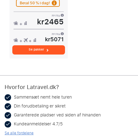
Betal 50 % i dag!
PP FRA
kr2465
PP FRA
kr5071
Se pakker
Hvorfor Latravel.dk?
Sammensæt nemt hele turen
Din forudbetaling er sikret
Garanterede pladser ved siden af hinanden
Kundeanmeldelser 4.7/5
Se alle fordelene