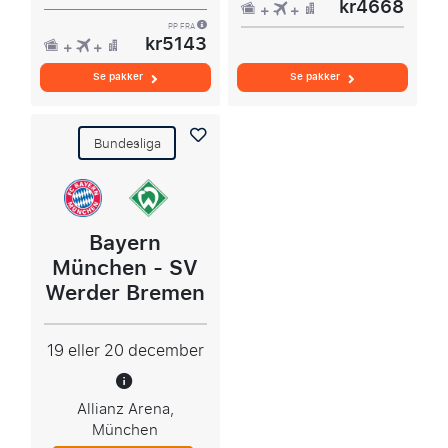
kr4668
PP FRA
kr5143
Se pakker
Se pakker
Bundesliga
Bayern
München - SV
Werder Bremen
19 eller 20 december
Allianz Arena,
München