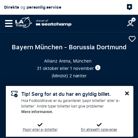
4,7/5
Kundetilfredshed
på
Bayern München - Borussia Dortmund
Allianz Arena, München
31 oktober eller 1 november
(
Mindst
) 2 nætter
Tip! Sørg for at du har en gyldig billet.
Hos Fodboldtravel er du garanteret ‘papir billetter’ eller ‘e-
billetter’. Andre typer billetter kan give problemer.
Mere information.
Papir eller e-billetter
En stressfri oplevelse