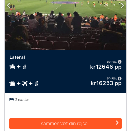
Lateral
PP FRA
kr12646 pp
PP FRA
kr16253 pp
2 nætter
sammensæt din rejse