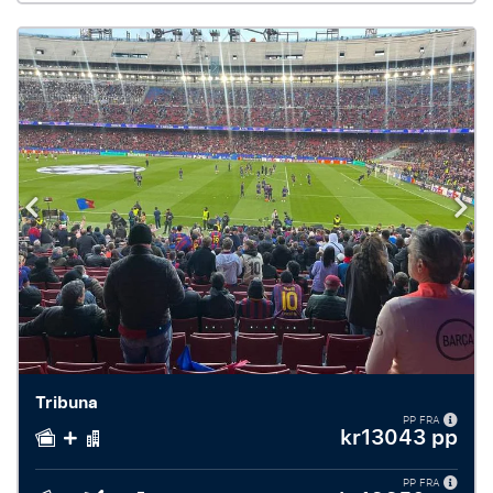
Tribuna
PP FRA
kr13043 pp
PP FRA