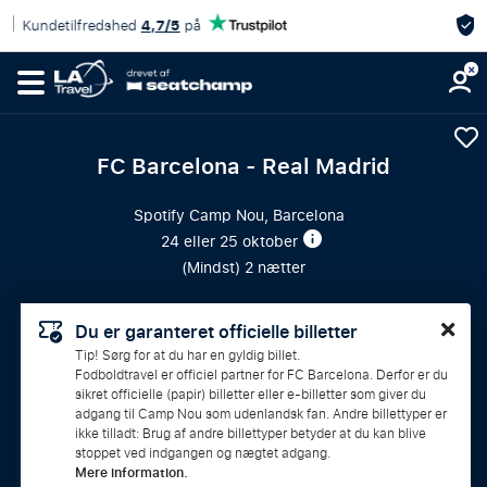
Eksklusiv kampændringsgaranti
FC Barcelona - Real Madrid
Spotify Camp Nou, Barcelona
24 eller 25 oktober
(
Mindst
) 2 nætter
Du er garanteret officielle billetter
Tip! Sørg for at du har en gyldig billet.
Fodboldtravel er officiel partner for FC Barcelona. Derfor er du
sikret officielle (papir) billetter eller e-billetter som giver du
adgang til Camp Nou som udenlandsk fan. Andre billettyper er
ikke tilladt: Brug af andre billettyper betyder at du kan blive
stoppet ved indgangen og nægtet adgang.
Mere information.