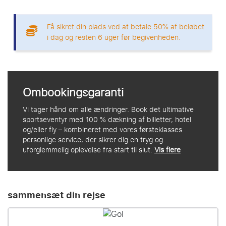
Få sikret din plads ved at betale 50% af beløbet
i dag og resten 6 uger før begivenheden.
Ombookingsgaranti
Vi tager hånd om alle ændringer. Book det ultimative
sportseventyr med 100 % dækning af billetter, hotel
og/eller fly – kombineret med vores førsteklasses
personlige service, der sikrer dig en tryg og
uforglemmelig oplevelse fra start til slut.
Vis flere
sammensæt din rejse