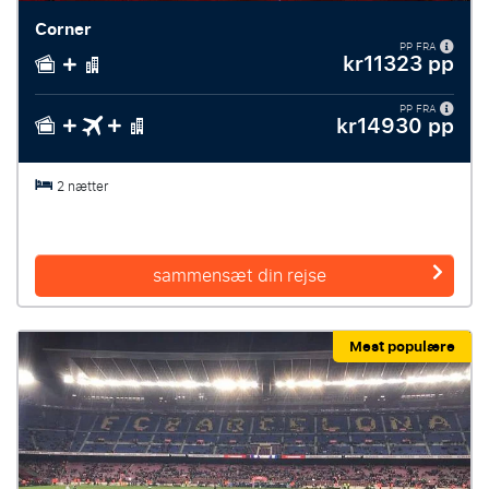
Corner
PP FRA
kr11323 pp
PP FRA
kr14930 pp
2 nætter
sammensæt din rejse
Mest populære