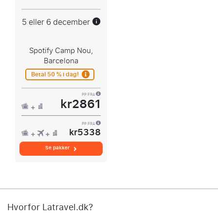
5 eller 6 december
Spotify Camp Nou,
Barcelona
Betal 50 % i dag!
PP FRA
kr2861
PP FRA
kr5338
Se pakker
Hvorfor Latravel.dk?