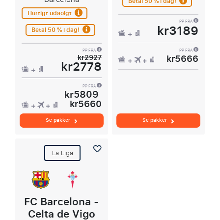
Betal 50 % i dag!
Hurtigt udsolgt
PP FRA
kr3189
Betal 50 % i dag!
PP FRA
PP FRA
kr5666
kr2927
kr2778
PP FRA
kr5809
kr5660
Se pakker
Se pakker
La Liga
FC Barcelona -
Celta de Vigo