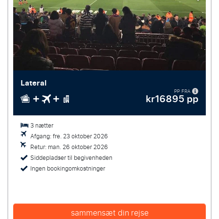
Lateral
PP FRA
kr16895 pp
3 nætter
Afgang: fre. 23 oktober 2026
Retur: man. 26 oktober 2026
Siddepladser til begivenheden
Ingen bookingomkostninger
sammensæt din rejse