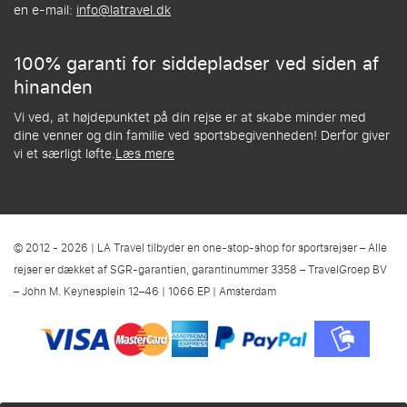
en e-mail:
info@latravel.dk
100% garanti for siddepladser ved siden af
hinanden
Vi ved, at højdepunktet på din rejse er at skabe minder med
dine venner og din familie ved sportsbegivenheden! Derfor giver
vi et særligt løfte.
Læs mere
© 2012 - 2026 | LA Travel tilbyder en one-stop-shop for sportsrejser – Alle
rejser er dækket af SGR-garantien, garantinummer 3358 – TravelGroep BV
– John M. Keynesplein 12–46 | 1066 EP | Amsterdam