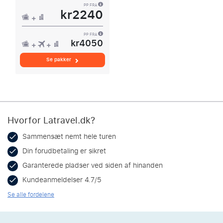
PP FRA
kr2240
PP FRA
kr4050
Se pakker
Hvorfor Latravel.dk?
Sammensæt nemt hele turen
Din forudbetaling er sikret
Garanterede pladser ved siden af hinanden
Kundeanmeldelser 4.7/5
Se alle fordelene