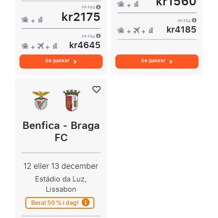
kr1560
PP FRA
kr2175
PP FRA
kr4185
PP FRA
kr4645
Se pakker
Se pakker
Benfica - Braga
FC
12 eller 13 december
Estádio da Luz,
Lissabon
Betal 50 % i dag!