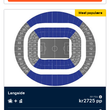
Mest populære
Langside
PP FRA
kr2725 pp