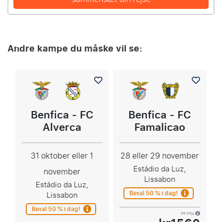
Andre kampe du måske vil se:
Benfica - FC
Benfica - FC
Alverca
Famalicao
31 oktober eller 1
28 eller 29 november
Estádio da Luz,
november
Lissabon
Estádio da Luz,
Betal 50 % i dag!
Lissabon
Betal 50 % i dag!
PP FRA