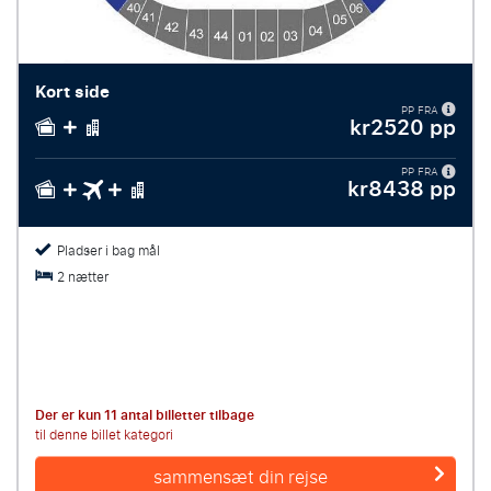
Kort side
PP FRA
kr2520 pp
PP FRA
kr8438 pp
Pladser i bag mål
2 nætter
Der er kun 11 antal billetter tilbage
til denne billet kategori
sammensæt din rejse