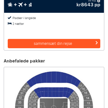
PP FRA
kr8643 pp
Pladser i langside
2 nætter
sammensæt din rejse
Anbefalede pakker