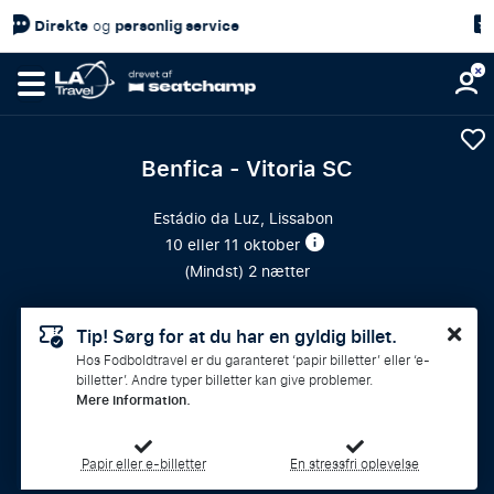
4,7/5
Kundetilfredshed
på
Benfica - Vitoria SC
Estádio da Luz, Lissabon
10 eller 11 oktober
(
Mindst
) 2 nætter
Tip! Sørg for at du har en gyldig billet.
Hos Fodboldtravel er du garanteret ‘papir billetter’ eller ‘e-
billetter’. Andre typer billetter kan give problemer.
Mere information.
Papir eller e-billetter
En stressfri oplevelse