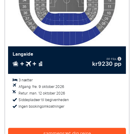
Langside
PP FRA
kr9230 pp
3 nætter
Afgang: fre. 9 oktober 2026
Retur: man. 12 oktober 2026
Siddepladser til begivenheden
Ingen bookingomkostninger
sammensæt din rejse