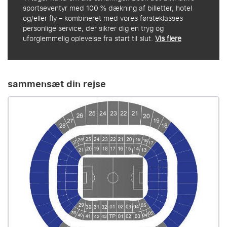
sportseventyr med 100 % dækning af billetter, hotel
og/eller fly – kombineret med vores førsteklasses
personlige service, der sikrer dig en tryg og
uforglemmelig oplevelse fra start til slut.
Vis flere
sammensæt din rejse