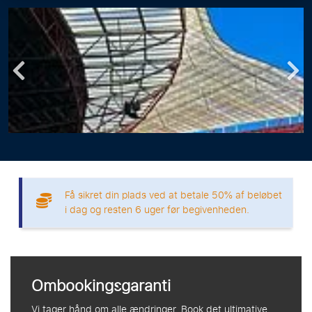
Få sikret din plads ved at betale 50% af beløbet
i dag og resten 6 uger før begivenheden.
Ombookingsgaranti
Vi tager hånd om alle ændringer. Book det ultimative