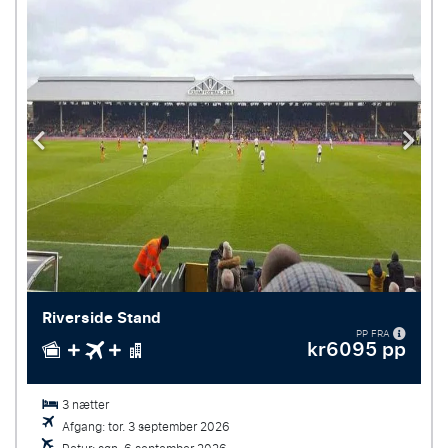
Riverside Stand
PP FRA
kr6095 pp
3 nætter
Afgang: tor. 3 september 2026