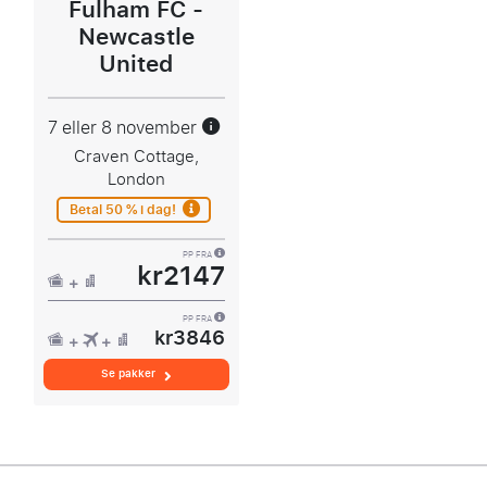
Fulham FC -
Newcastle
United
7 eller 8 november
Craven Cottage,
London
Betal 50 % i dag!
PP FRA
kr2147
PP FRA
kr3846
Se pakker