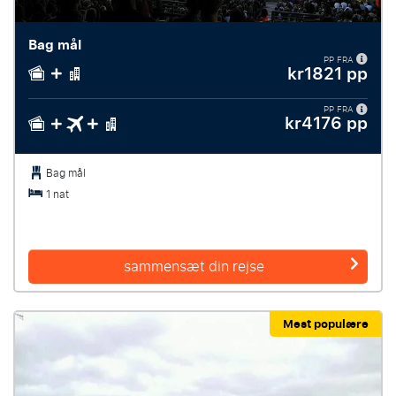
Bag mål
PP FRA
kr1821 pp
PP FRA
kr4176 pp
Bag mål
1 nat
sammensæt din rejse
Mest populære