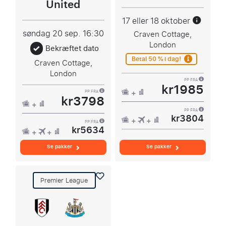
United
17 eller 18 oktober
søndag 20 sep.
16:30
Craven Cottage,
London
Bekræftet dato
Betal 50 % i dag!
Craven Cottage,
London
PP FRA
kr1985
PP FRA
kr3798
PP FRA
kr3804
PP FRA
kr5634
Se pakker
Se pakker
Premier League