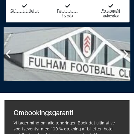
Officielle billetter
Papir eller e-
En stressfri
tickets
oplevelse
Ombookingsgaranti
Vi tager hånd om alle ændringer. Book det ultimative
sportseventyr med 100 % dækning af billetter, hotel