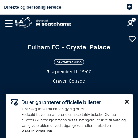
4,7/5
Kundetilfredshed
på
Fulham FC - Crystal Palace
bekræftet dato
5 september kl. 15:00
Craven Cottage
Du er garanteret officielle billetter
Tip! Sørg for at du har en gyldig billet
FodboldTravel garanterer dig 'hospitality tickets'. Øvrige
billetter (kun for hjemmeholdets tilhængere) er ikke tilladte og
kan give problemer ved adgangskontrollen til stadion.
Mere information.