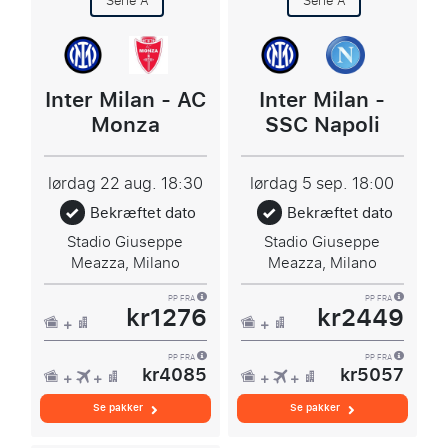
Serie A
Serie A
Inter Milan - AC
Inter Milan -
Monza
SSC Napoli
lørdag 22 aug.
18:30
lørdag 5 sep.
18:00
Bekræftet dato
Bekræftet dato
Stadio Giuseppe
Stadio Giuseppe
Meazza, Milano
Meazza, Milano
PP FRA
PP FRA
kr1276
kr2449
PP FRA
PP FRA
kr4085
kr5057
Se pakker
Se pakker