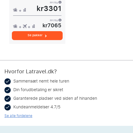
PP FRA
kr3301
PP FRA
kr7065
Se pakker
Hvorfor Latravel.dk?
Sammensæt nemt hele turen
Din forudbetaling er sikret
Garanterede pladser ved siden af hinanden
Kundeanmeldelser 4.7/5
Se alle fordelene