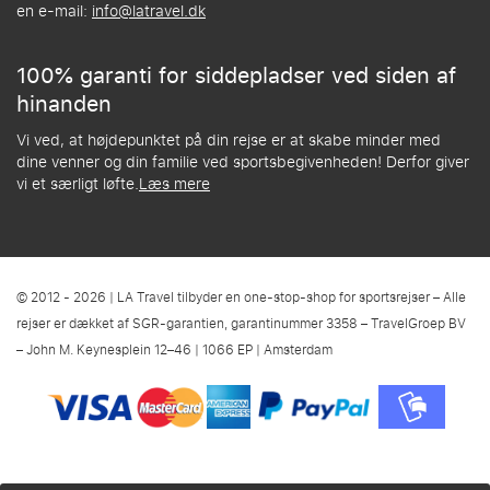
en e-mail:
info@latravel.dk
100% garanti for siddepladser ved siden af
hinanden
Vi ved, at højdepunktet på din rejse er at skabe minder med
dine venner og din familie ved sportsbegivenheden! Derfor giver
vi et særligt løfte.
Læs mere
© 2012 - 2026 | LA Travel tilbyder en one-stop-shop for sportsrejser – Alle
rejser er dækket af SGR-garantien, garantinummer 3358 – TravelGroep BV
– John M. Keynesplein 12–46 | 1066 EP | Amsterdam