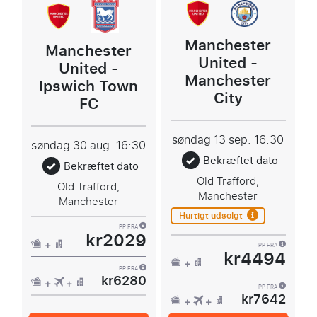
Manchester
Manchester
United -
United -
Manchester
Ipswich Town
City
FC
søndag 13 sep.
16:30
søndag 30 aug.
16:30
Bekræftet dato
Bekræftet dato
Old Trafford,
Old Trafford,
Manchester
Manchester
Hurtigt udsolgt
PP FRA
kr2029
PP FRA
kr4494
PP FRA
kr6280
PP FRA
kr7642