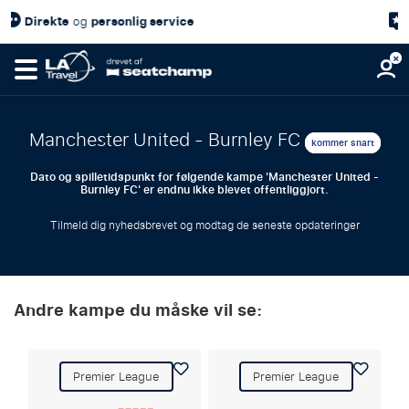
lig service
4,7/
Kundetilfredshed
Manchester United - Burnley FC
kommer snart
Dato og spilletidspunkt for følgende kampe 'Manchester United -
Burnley FC' er endnu ikke blevet offentliggjort.
Tilmeld dig nyhedsbrevet og modtag de seneste opdateringer
Andre kampe du måske vil se:
Premier League
Premier League