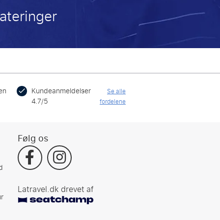
ateringer
en
Kundeanmeldelser
Se alle
4.7/5
fordelene
Følg os
d
Latravel.dk drevet af
r