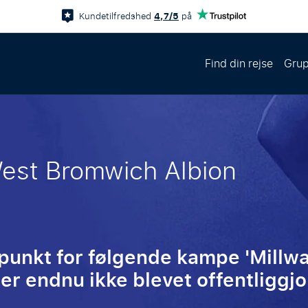
4,7/5
Kundetilfredshed
på
Find din rejse
Grup
West Bromwich Albion
spunkt for følgende kampe 'Millwa
er endnu ikke blevet offentliggjo