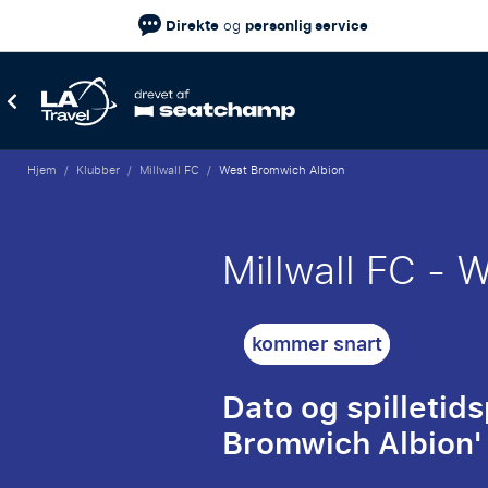
Direkte
personlig service
og
Hjem
/
Klubber
/
Millwall FC
/
West Bromwich Albion
Millwall FC - 
kommer snart
Dato og spilletid
Bromwich Albion' 