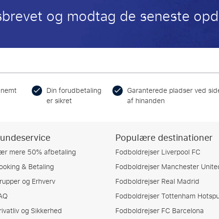
sbrevet og modtag de seneste opd
 nemt
Din forudbetaling
Garanterede pladser ved sid
er sikret
af hinanden
undeservice
Populære destinationer
ær mere 50% afbetaling
Fodboldrejser Liverpool FC
ooking & Betaling
Fodboldrejser Manchester Unite
rupper og Erhverv
Fodboldrejser Real Madrid
AQ
Fodboldrejser Tottenham Hotspu
rivatliv og Sikkerhed
Fodboldrejser FC Barcelona