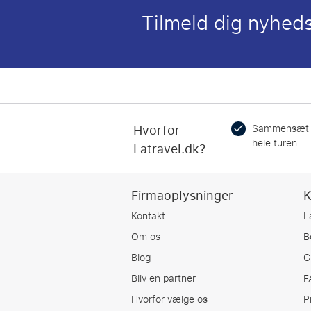
Tilmeld dig nyhed
Hvorfor
Sammensæt
hele turen
Latravel.dk?
Firmaoplysninger
K
Kontakt
L
Om os
B
Blog
G
Bliv en partner
F
Hvorfor vælge os
P