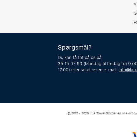
V
G
F
Spørgsmål?
Du kan få fat på os på:
35 15 07 69 (Mandag til fredag fra 9:00
17:00) eller send os en e-mail:
info@latr
© 2012 - 2026 | LA Travel tilbyder en one-stop