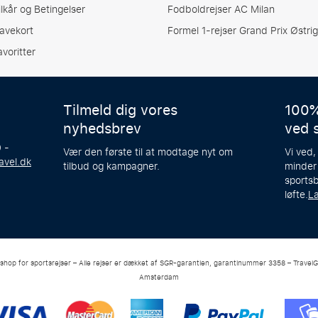
ilkår og Betingelser
Fodboldrejser AC Milan
avekort
Formel 1-rejser Grand Prix Østrig
avoritter
Tilmeld dig vores
100%
nyhedsbrev
ved 
 -
Vær den første til at modtage nyt om
Vi ved,
avel.dk
tilbud og kampagner.
minder
sportsb
løfte.
L
-shop for sportsrejser – Alle rejser er dækket af SGR-garantien, garantinummer 3358 – TravelG
Amsterdam