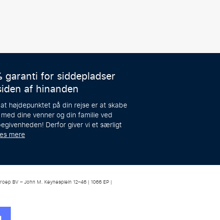
 garanti for siddepladser
siden af hinanden
 at højdepunktet på din rejse er at skabe
 med dine venner og din familie ved
egivenheden! Derfor giver vi et særligt
æs mere
roep BV – John M. Keynesplein 12–46 | 1066 EP |