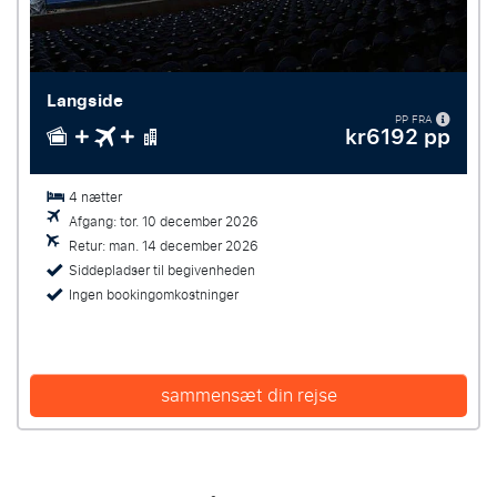
Langside
PP FRA
kr6192 pp
4 nætter
Afgang: tor. 10 december 2026
Retur: man. 14 december 2026
Siddepladser til begivenheden
Ingen bookingomkostninger
sammensæt din rejse