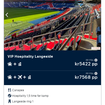
VIP Hospitality Langeside
PP FRA
kr5422 pp
PP FRA
kr7568 pp
Canapes
Hospitality 1,5 time før kamp
Langeside ring 1