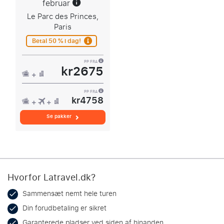
februar
Le Parc des Princes,
Paris
Betal 50 % i dag!
PP FRA
kr2675
PP FRA
kr4758
Se pakker
Hvorfor Latravel.dk?
Sammensæt nemt hele turen
Din forudbetaling er sikret
Garanterede pladser ved siden af hinanden