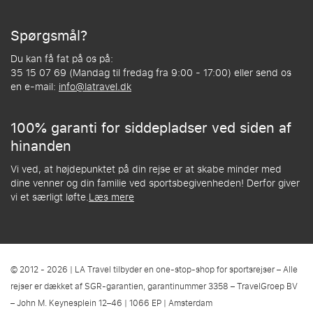
Spørgsmål?
Du kan få fat på os på:
35 15 07 69 (Mandag til fredag fra 9:00 - 17:00) eller send os
en e-mail:
info@latravel.dk
100% garanti for siddepladser ved siden af
hinanden
Vi ved, at højdepunktet på din rejse er at skabe minder med
dine venner og din familie ved sportsbegivenheden! Derfor giver
vi et særligt løfte.
Læs mere
© 2012 - 2026 | LA Travel tilbyder en one-stop-shop for sportsrejser – Alle
rejser er dækket af SGR-garantien, garantinummer 3358 – TravelGroep BV
– John M. Keynesplein 12–46 | 1066 EP | Amsterdam