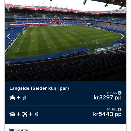
Langside (Sæder kun i par)
PP FRA
kr3297 pp
PP FRA
kr5443 pp
3 nætter