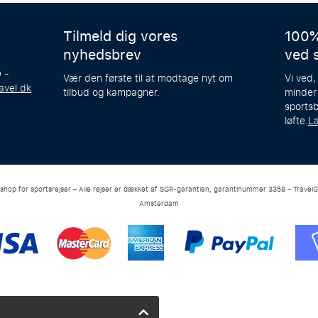
Tilmeld dig vores
100%
nyhedsbrev
ved 
 -
Vær den første til at modtage nyt om
Vi ved,
avel.dk
tilbud og kampagner.
minder
sportsb
løfte.
L
-shop for sportsrejser – Alle rejser er dækket af SGR-garantien, garantinummer 3358 – TravelG
Amsterdam