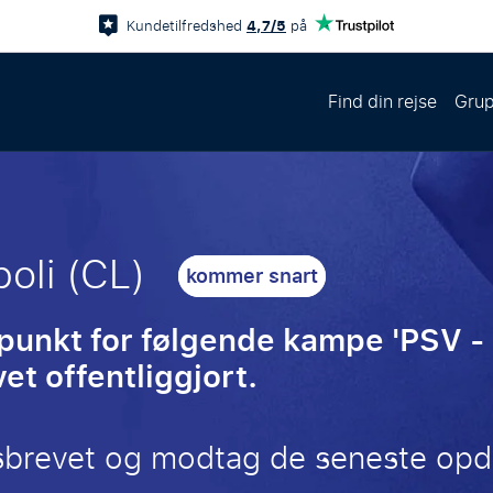
4,7/5
Kundetilfredshed
på
Find din rejse
Grup
oli (CL)
kommer snart
spunkt for følgende kampe 'PSV -
et offentliggjort.
sbrevet og modtag de seneste opd