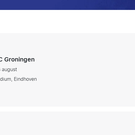
:
C Groningen
3 august
adium, Eindhoven