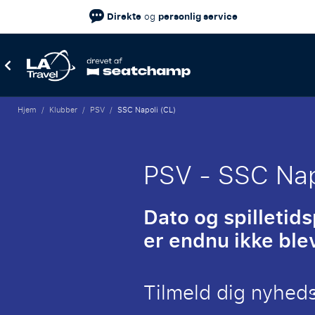
Direkte
personlig service
og
Hjem
/
Klubber
/
PSV
/
SSC Napoli (CL)
PSV - SSC Nap
Dato og spilletid
er endnu ikke blev
Tilmeld dig nyhed