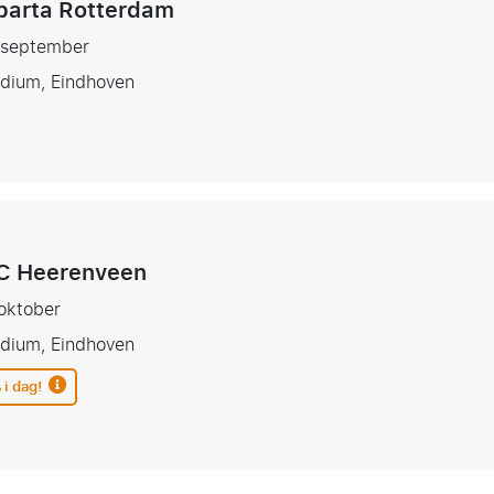
parta Rotterdam
3 september
adium, Eindhoven
C Heerenveen
 oktober
adium, Eindhoven
 i dag!