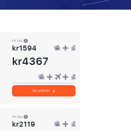
PP FRA
kr1594
kr4367
Se pakker
PP FRA
kr2119