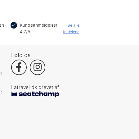
en
Kundeanmeldelser
Se alle
4.7/5
fordelene
Følg os
d
Latravel.dk drevet af
r