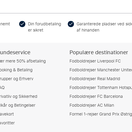
 nemt
Din forudbetaling
Garanterede pladser ved sid
er sikret
af hinanden
undeservice
Populære destinationer
ær mere 50% afbetaling
Fodboldrejser Liverpool FC
ooking & Betaling
Fodboldrejser Manchester Unite
rupper og Erhverv
Fodboldrejser Real Madrid
AQ
Fodboldrejser Tottenham Hotspu
rivatliv og Sikkerhed
Fodboldrejser FC Barcelona
ilkår og Betingelser
Fodboldrejser AC Milan
avekort
Formel 1-rejser Grand Prix Østrig
avoritter