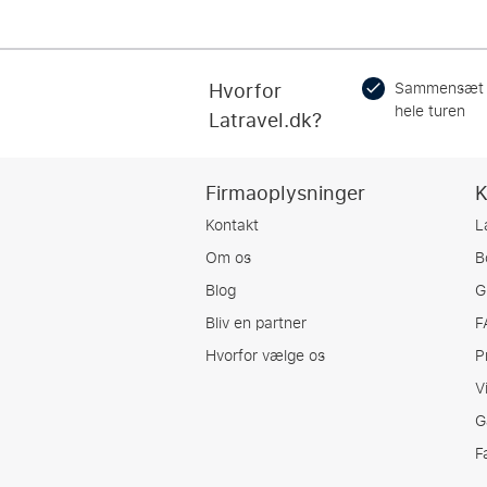
Hvorfor
Sammensæt
hele turen
Latravel.dk?
Firmaoplysninger
K
Kontakt
L
Om os
B
Blog
G
Bliv en partner
F
Hvorfor vælge os
P
V
G
F