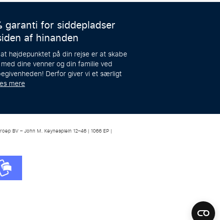
 garanti for siddepladser
siden af hinanden
 at højdepunktet på din rejse er at skabe
 med dine venner og din familie ved
egivenheden! Derfor giver vi et særligt
æs mere
roep BV – John M. Keynesplein 12–46 | 1066 EP |