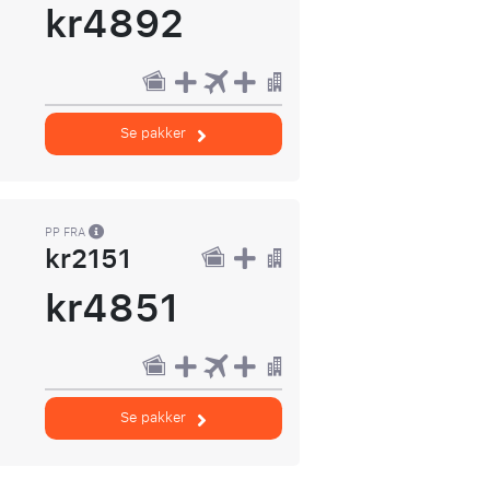
kr4892
Se pakker
PP FRA
kr2151
kr4851
Se pakker