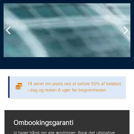
Få sikret din plads ved at betale 50% af beløbet
i dag og resten 6 uger før begivenheden.
Ombookingsgaranti
Vi tager hånd om alle ændringer. Book det ultimative