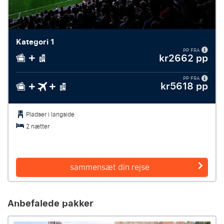
Kategori 1
PP FRA
kr2662 pp
PP FRA
kr5618 pp
Pladser i langside
2 nætter
sammensæt din rejse
Anbefalede pakker