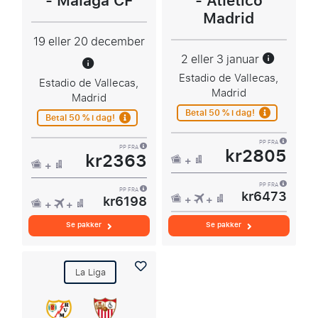
- Málaga CF
- Atlético
Madrid
19 eller 20 december
2 eller 3 januar
Estadio de Vallecas,
Estadio de Vallecas,
Madrid
Madrid
Betal 50 % i dag!
Betal 50 % i dag!
PP FRA
kr2805
PP FRA
kr2363
PP FRA
kr6473
PP FRA
kr6198
Se pakker
Se pakker
La Liga