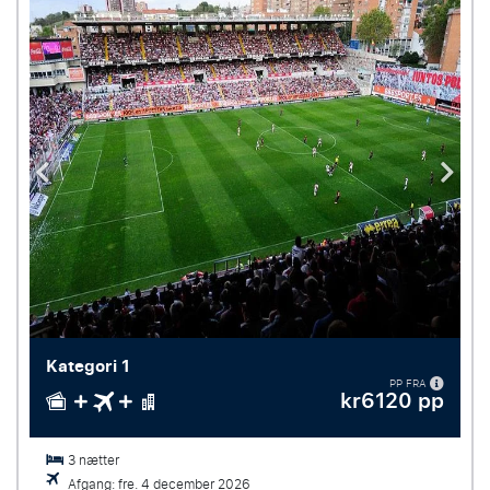
Kategori 1
PP FRA
kr6120 pp
3 nætter
Afgang: fre. 4 december 2026