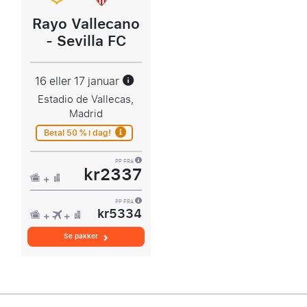
Rayo Vallecano
- Sevilla FC
16 eller 17 januar
Estadio de Vallecas,
Madrid
Betal 50 % i dag!
PP FRA
kr2337
PP FRA
kr5334
Se pakker