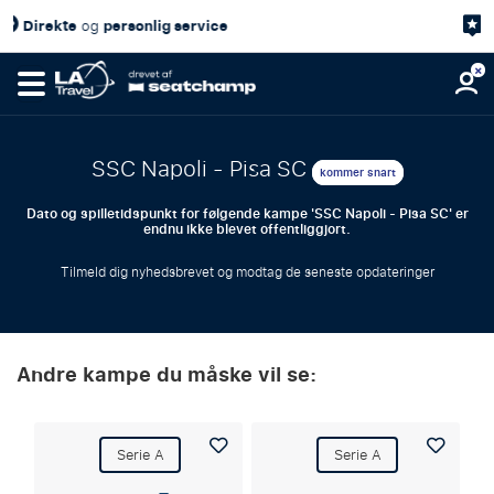
 service
4,7/5
Kundetilfredshed
p
SSC Napoli - Pisa SC
kommer snart
Dato og spilletidspunkt for følgende kampe 'SSC Napoli - Pisa SC' er
endnu ikke blevet offentliggjort.
Tilmeld dig nyhedsbrevet og modtag de seneste opdateringer
Andre kampe du måske vil se:
Serie A
Serie A