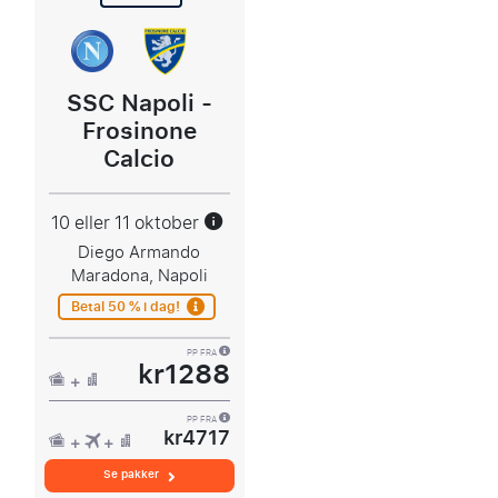
SSC Napoli -
Frosinone
Calcio
10 eller 11 oktober
Diego Armando
Maradona, Napoli
Betal 50 % i dag!
PP FRA
kr1288
PP FRA
kr4717
Se pakker