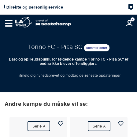
 service
4,7/5
Kundetilfredshed
p
Torino FC - Pisa SC
kommer snart
Dato og spilletidspunkt for følgende kampe 'Torino FC - Pisa SC' er
endnu ikke blevet offentliggjort.
Tilmeld dig nyhedsbrevet og modtag de seneste opdateringer
Andre kampe du måske vil se:
Serie A
Serie A