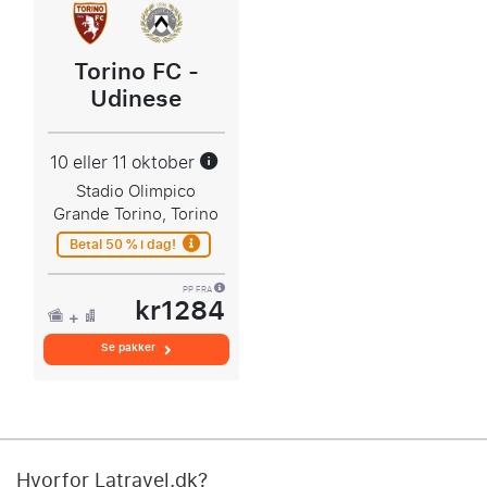
Torino FC -
Udinese
10 eller 11 oktober
Stadio Olimpico
Grande Torino, Torino
Betal 50 % i dag!
PP FRA
kr1284
Se pakker
Hvorfor Latravel.dk?