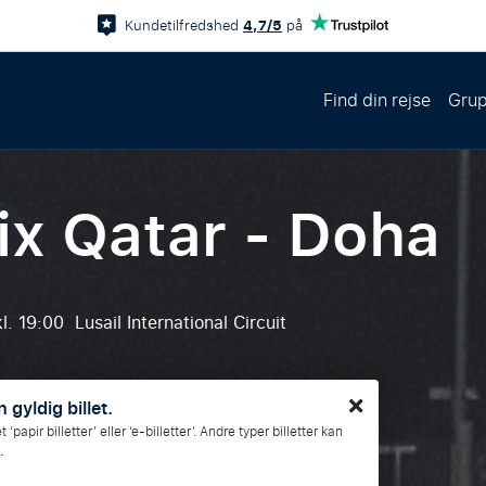
4,7/5
Kundetilfredshed
på
Find din rejse
Grup
ix Qatar - Doha
l. 19:00
Lusail International Circuit
 gyldig billet.
papir billetter’ eller ‘e-billetter’. Andre typer billetter kan
.