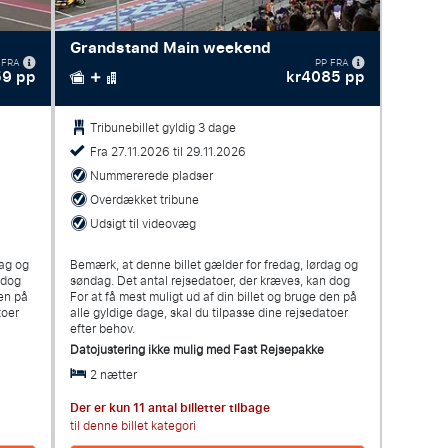
Grandstand Main weekend
 FRA
PP FRA
59 pp
kr4085 pp
Tribunebillet gyldig 3 dage
Fra 27.11.2026 til 29.11.2026
Nummererede pladser
Overdækket tribune
Udsigt til videovæg
dag og
Bemærk, at denne billet gælder for fredag, lørdag og
n dog
søndag. Det antal rejsedatoer, der kræves, kan dog
den på
For at få mest muligt ud af din billet og bruge den på
toer
alle gyldige dage, skal du tilpasse dine rejsedatoer
efter behov.
Datojustering ikke mulig med
Fast Rejsepakke
2 nætter
Der er kun 11 antal billetter tilbage
til denne billet kategori