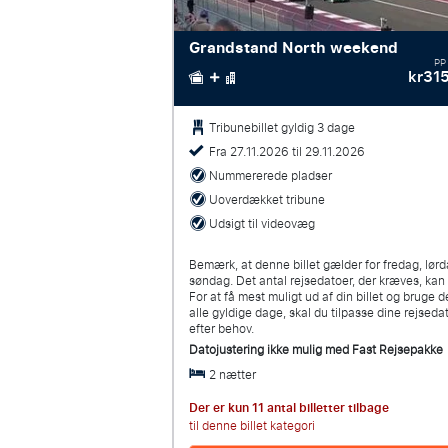
Grandstand North weekend
PP
kr31
Tribunebillet gyldig 3 dage
Fra 27.11.2026 til 29.11.2026
Nummererede pladser
Uoverdækket tribune
Udsigt til videovæg
Bemærk, at denne billet gælder for fredag, lør
søndag. Det antal rejsedatoer, der kræves, ka
For at få mest muligt ud af din billet og bruge 
alle gyldige dage, skal du tilpasse dine rejseda
efter behov.
Datojustering ikke mulig med
Fast Rejsepakke
2 nætter
Der er kun 11 antal billetter tilbage
til denne billet kategori