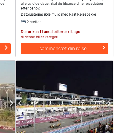
toer
alle gyldige dage, skal du tilpasse dine rejsedatoer
efter behov.
Datojustering ikke mulig med
Fast Rejsepakke
2 nætter
Der er kun 11 antal billetter tilbage
til denne billet kategori
sammensæt din rejse