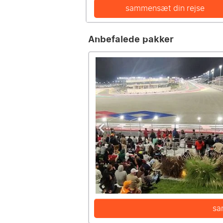
sammensæt din rejse
Anbefalede pakker
sa