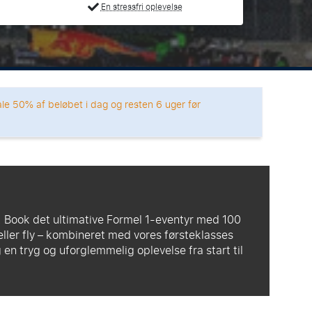
En stressfri oplevelse
ale 50% af beløbet i dag og resten 6 uger før
. Book det ultimative Formel 1-eventyr med 100
eller fly – kombineret med vores førsteklasses
g en tryg og uforglemmelig oplevelse fra start til