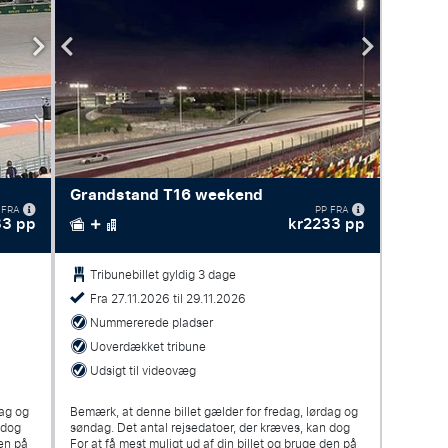
Grandstand T16 weekend
 FRA
PP FRA
33 pp
kr2233 pp
Tribunebillet gyldig 3 dage
Fra 27.11.2026 til 29.11.2026
Nummererede pladser
Uoverdækket tribune
Udsigt til videovæg
dag og
Bemærk, at denne billet gælder for fredag, lørdag og
n dog
søndag. Det antal rejsedatoer, der kræves, kan dog
den på
For at få mest muligt ud af din billet og bruge den på