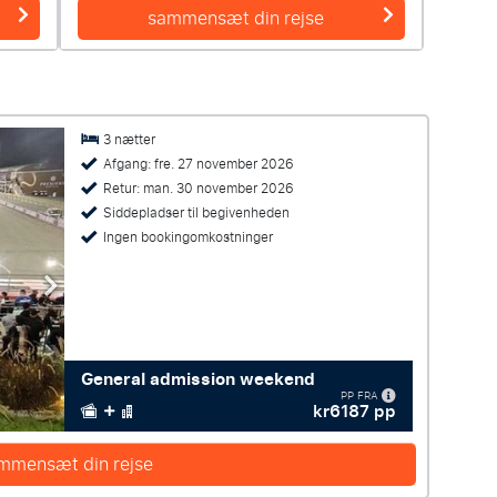
sammensæt din rejse
3 nætter
Afgang: fre. 27 november 2026
Retur: man. 30 november 2026
Siddepladser til begivenheden
Ingen bookingomkostninger
General admission weekend
PP FRA
kr6187 pp
mmensæt din rejse