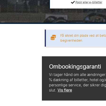
Papir eller e-billetter
Få sikret din plads ved at bet
begivenheden.
Ombookingsgaranti
Vi tager hånd om alle ændringer
% dækning af billetter, hotel og/
personlige service, der sikrer di
slut.
Vis flere