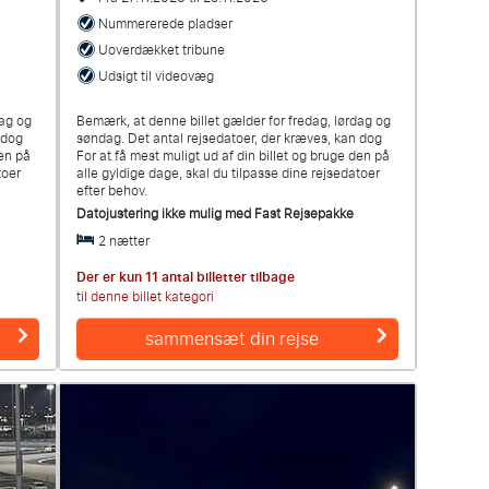
Nummererede pladser
Uoverdækket tribune
Udsigt til videovæg
dag og
Bemærk, at denne billet gælder for fredag, lørdag og
n dog
søndag. Det antal rejsedatoer, der kræves, kan dog
den på
For at få mest muligt ud af din billet og bruge den på
toer
alle gyldige dage, skal du tilpasse dine rejsedatoer
efter behov.
Datojustering ikke mulig med
Fast Rejsepakke
2 nætter
Der er kun 11 antal billetter tilbage
til denne billet kategori
sammensæt din rejse