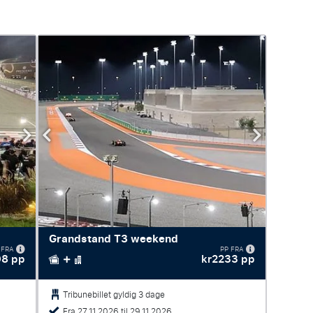
Grandstand T3 weekend
 FRA
PP FRA
08 pp
kr2233 pp
Tribunebillet gyldig 3 dage
Fra 27.11.2026 til 29.11.2026