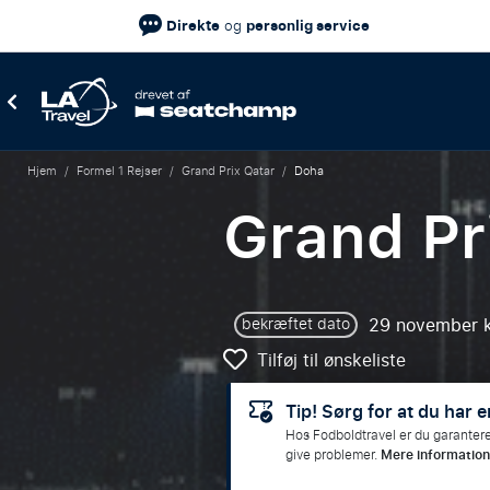
Direkte
personlig service
og
Hjem
/
Formel 1 Rejser
/
Grand Prix Qatar
/
Doha
Grand Pr
29 november k
bekræftet dato
Tilføj til ønskeliste
Tip! Sørg for at du har en
Hos Fodboldtravel er du garanteret ‘
give problemer.
Mere information