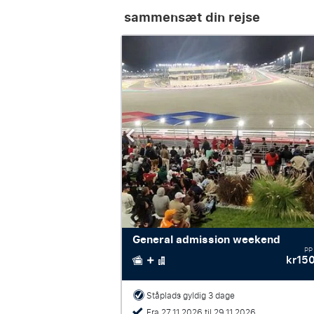
sammensæt din rejse
General admission weekend
PP
kr15
Ståplads gyldig 3 dage
Fra 27.11.2026 til 29.11.2026