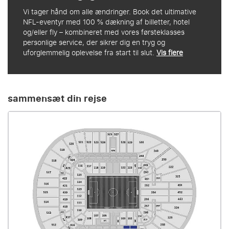
Vi tager hånd om alle ændringer. Book det ultimative
NFL-eventyr med 100 % dækning af billetter, hotel
og/eller fly – kombineret med vores førsteklasses
personlige service, der sikrer dig en tryg og
uforglemmelig oplevelse fra start til slut.
Vis flere
sammensæt din rejse