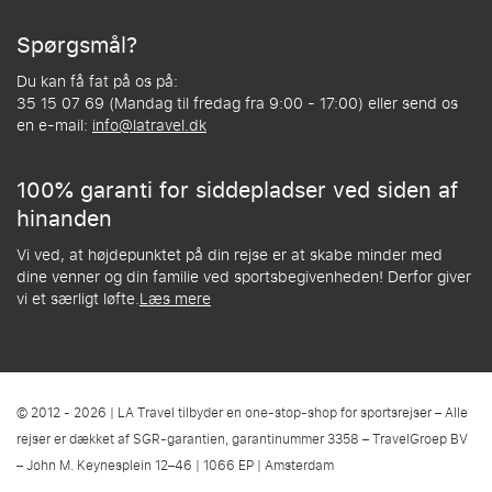
Spørgsmål?
Du kan få fat på os på:
35 15 07 69 (Mandag til fredag fra 9:00 - 17:00) eller send os
en e-mail:
info@latravel.dk
100% garanti for siddepladser ved siden af
hinanden
Vi ved, at højdepunktet på din rejse er at skabe minder med
dine venner og din familie ved sportsbegivenheden! Derfor giver
vi et særligt løfte.
Læs mere
© 2012 - 2026 | LA Travel tilbyder en one-stop-shop for sportsrejser – Alle
rejser er dækket af SGR-garantien, garantinummer 3358 – TravelGroep BV
– John M. Keynesplein 12–46 | 1066 EP | Amsterdam