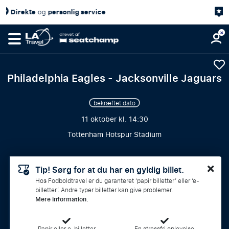
4,7/5
Kundetilfredshed
på
Philadelphia Eagles - Jacksonville Jaguars
bekræftet dato
11 oktober kl. 14:30
Tottenham Hotspur Stadium
Tip! Sørg for at du har en gyldig billet.
Hos Fodboldtravel er du garanteret ‘papir billetter’ eller ‘e-
billetter’. Andre typer billetter kan give problemer.
Mere information.