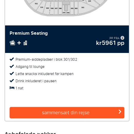
Premium Seating
PP FRA
kr5961 pp
Premium-siddepladser i blok 301/302
Adgang til lounge
Lette snacks inkluderet før kampen
Drink inkluderet i pausen
1 nat
sammensæt din rejse