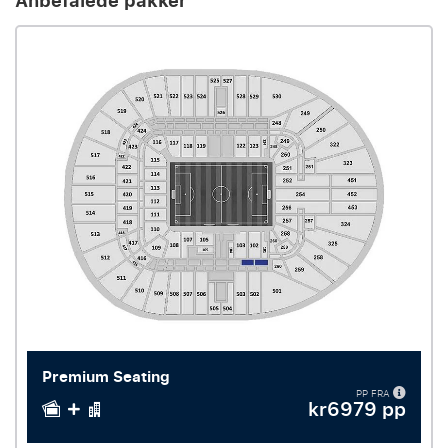
Anbefalede pakker
Premium Seating
PP FRA
kr6979 pp