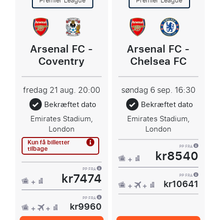
Premier League
Premier League
Arsenal FC -
Arsenal FC -
Coventry
Chelsea FC
fredag 21 aug.
20:00
søndag 6 sep.
16:30
Bekræftet dato
Bekræftet dato
Emirates Stadium,
Emirates Stadium,
London
London
Kun få billetter
tilbage
PP FRA
kr8540
PP FRA
kr7474
PP FRA
kr10641
PP FRA
kr9960