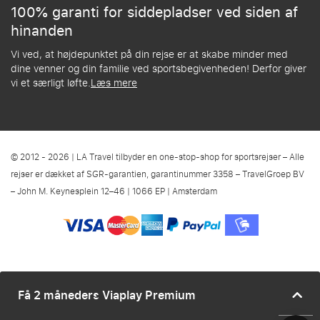
100% garanti for siddepladser ved siden af
hinanden
Vi ved, at højdepunktet på din rejse er at skabe minder med
dine venner og din familie ved sportsbegivenheden! Derfor giver
vi et særligt løfte.
Læs mere
© 2012 - 2026 | LA Travel tilbyder en one-stop-shop for sportsrejser – Alle
rejser er dækket af SGR-garantien, garantinummer 3358 – TravelGroep BV
– John M. Keynesplein 12–46 | 1066 EP | Amsterdam
Få 2 måneders Viaplay Premium