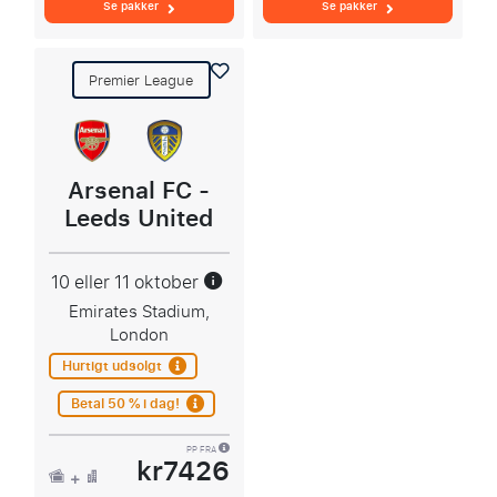
Se pakker
Se pakker
Premier League
Arsenal FC -
Leeds United
10 eller 11 oktober
Emirates Stadium,
London
Hurtigt udsolgt
Betal 50 % i dag!
PP FRA
kr7426