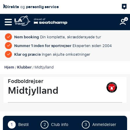
lig service
4,7/
Kundetilfredshed
Nem booking
Din komplette, skræddersyede tur
Nummer 1 inden for sportrejser
Eksperten siden 2004
Klar og præcis
Ingen skjulte omkostninger
Hjem
Klubber
Midtjylland
/
/
Fodboldrejser
Midtjylland
1
Bestil
2
Club info
3
Anmeldelser