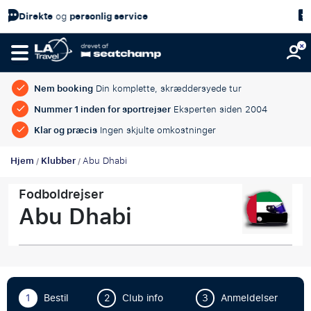
ersonlig service
Kundetilfredshe
Nem booking
Din komplette, skræddersyede tur
Nummer 1 inden for sportrejser
Eksperten siden 2004
Klar og præcis
Ingen skjulte omkostninger
Hjem
Klubber
Abu Dhabi
/
/
Fodboldrejser
Abu Dhabi
1
Bestil
2
Club info
3
Anmeldelser