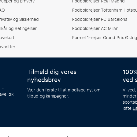
rupper og Erhverv
Fodboldrejser Real Madrid
AQ
Fodboldrejser Tottenham Hotspu
rivatliv og Sikkerhed
Fodboldrejser FC Barcelona
ilkår og Betingelser
Fodboldrejser AC Milan
avekort
Formel 1-rejser Grand Prix Østrig
avoritter
Tilmeld dig vores
100%
nyhedsbrev
ved 
 -
Vær den første til at modtage nyt om
Vi ved,
avel.dk
tilbud og kampagner.
minder
sportsb
løfte.
L