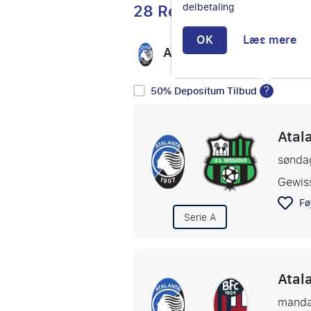
28 Rejser
delbetaling
OK
Læs mere
Atalanta BC
Vælg mo
vs
?
50% Depositum Tilbud
Atal
sønda
Gewis
Føj
Serie A
Atal
manda