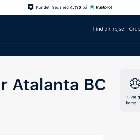
4,7/5
Kundetilfredshed
på
Find din rejse
Grup
ur
Atalanta BC
1. Vælg
kamp