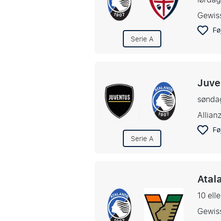
Gewis
Føj
Serie A
Juve
sønda
Allian
Føj
Serie A
Atal
10 ell
Gewis