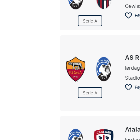
Gewis
Føj
Serie A
AS R
lørdag
Stadi
Føj
Serie A
Atal
lørdag