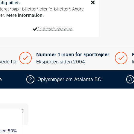
dig billet.
et ‘papir billetter’ eller ‘e-billetter’. Andre
Mere information.
mer.
En stressfri oplevelse
Nummer 1 inden for sportrejser
yede tur
Eksperten siden 2004
e
2
Oplysninger om Atalanta BC
3
Atalanta BC
 med 50%