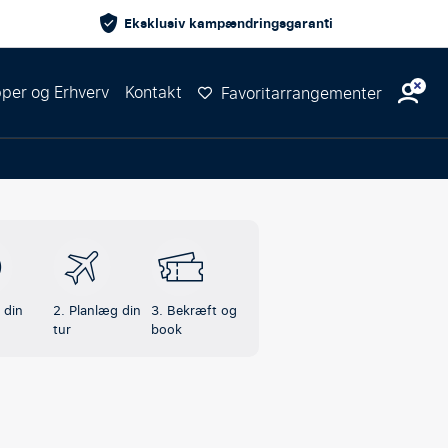
Eksklusiv kampændringsgaranti
per og Erhverv
Kontakt
Favoritarrangementer
 din
2. Planlæg din
3. Bekræft og
tur
book