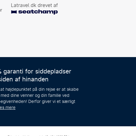
Latravel.dk drevet af
r
 garanti for siddepladser
siden af hinanden
 at højdepunktet på din rejse er at skabe
 med dine venner og din familie ved
egivenheden! Derfor giver vi et særligt
æs mere