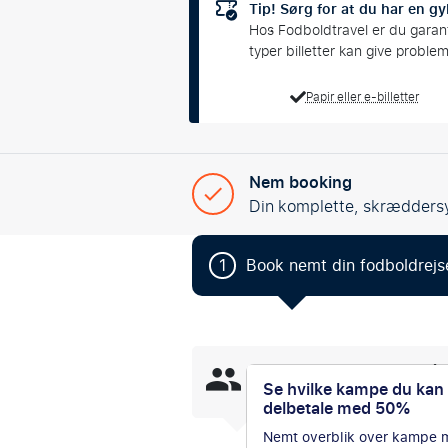
Tip! Sørg for at du har en gyl
Hos Fodboldtravel er du garanter
typer billetter kan give proble
Papir eller e-billetter
Nem booking
Din komplette, skrædders
1
Book nemt din fodboldrejs
151
personer har kigget på 
Se hvilke kampe du kan
de seneste 24 timer.
delbetale med 50%
Nemt overblik over kampe