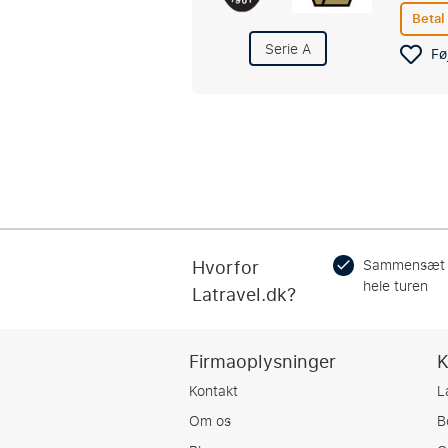
Betal
Serie A
Føj
Hvorfor
Sammensæt
hele turen
Latravel.dk?
Firmaoplysninger
K
Kontakt
L
Om os
B