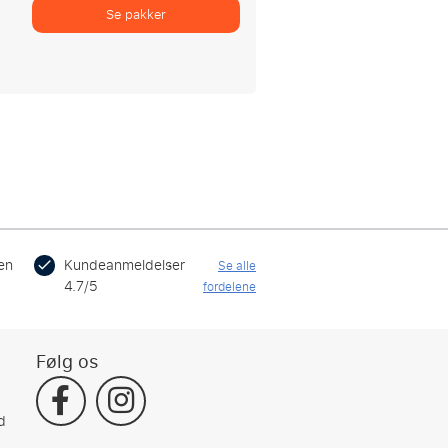
Se pakker
en
Kundeanmeldelser
Se alle
4.7/5
fordelene
Følg os
d