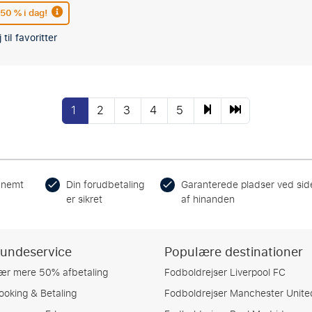
 50 % i dag!
 til favoritter
1
2
3
4
5
 nemt
Din forudbetaling
Garanterede pladser ved sid
er sikret
af hinanden
undeservice
Populære destinationer
ær mere 50% afbetaling
Fodboldrejser Liverpool FC
ooking & Betaling
Fodboldrejser Manchester Unite