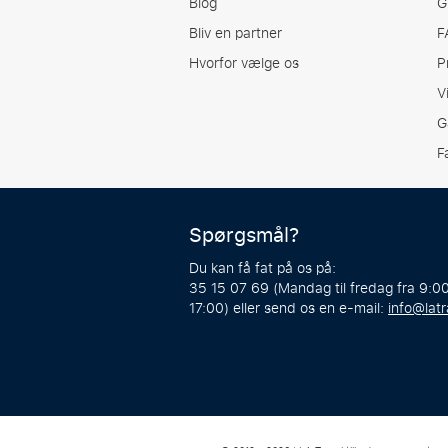
Blog
G
Bliv en partner
F
Hvorfor vælge os
P
V
G
F
Spørgsmål?
Du kan få fat på os på:
35 15 07 69 (Mandag til fredag fra 9:00
17:00) eller send os en e-mail:
info@latr