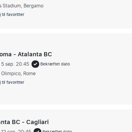
s Stadium, Bergamo
 til favoritter
oma - Atalanta BC
 5 sep.
20:45
Bekræftet dato
o Olimpico, Rome
 til favoritter
anta BC - Cagliari
 12 sep.
20:45
Bekræftet dato