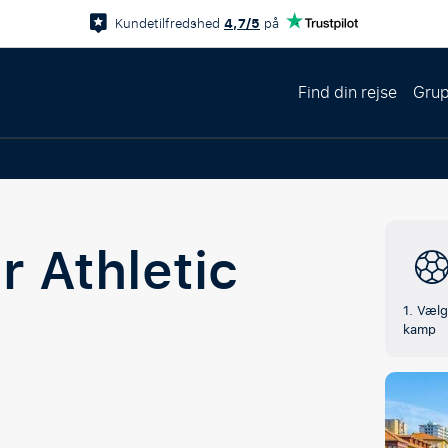
4,7/5
Kundetilfredshed
på
Find din rejse
Grup
ur
Athletic
1. Vælg
kamp