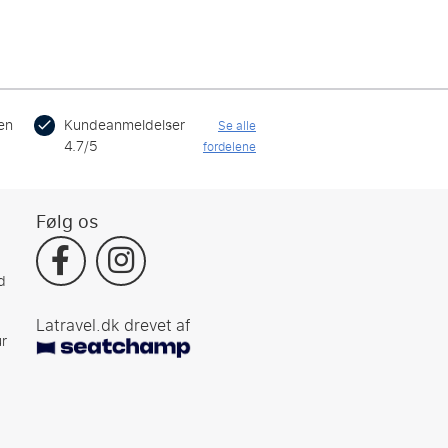
en
Kundeanmeldelser
Se alle
4.7/5
fordelene
Følg os
d
Latravel.dk drevet af
r