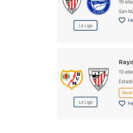
19 ell
San M
Føj
La Liga
Rayo
10 ell
Estadi
Betal
La Liga
Føj