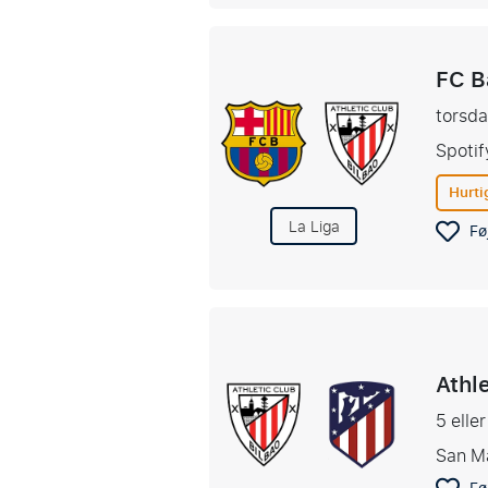
FC B
torsd
Spoti
Hurti
La Liga
Føj
Athle
5 elle
San M