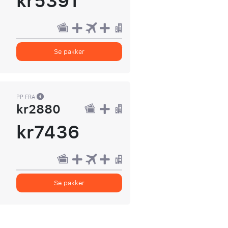
kr5391
Se pakker
PP FRA
kr2880
kr7436
Se pakker