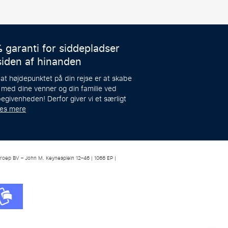
 garanti for siddepladser
siden af hinanden
 at højdepunktet på din rejse er at skabe
 med dine venner og din familie ved
egivenheden! Derfor giver vi et særligt
æs mere
roep BV – John M. Keynesplein 12–46 | 1066 EP |