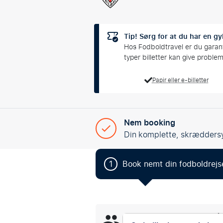
Tip! Sørg for at du har en gyl
Hos Fodboldtravel er du garanter
typer billetter kan give proble
Papir eller e-billetter
Nem booking
Din komplette, skrædders
1
Book nemt din fodboldrejs
286
personer har kigget på 