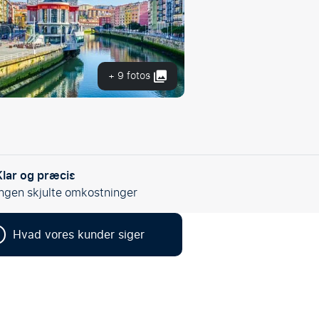
+ 9 fotos
Klar og præcis
Ingen skjulte omkostninger
Hvad vores kunder siger