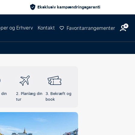
Eksklusiv kampændringsgaranti
per og Erhverv
Kontakt
Favoritarrangementer
 din
2. Planlæg din
3. Bekræft og
tur
book