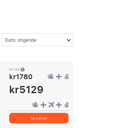
Dato: stigende
PP FRA
kr1780
kr5129
Se pakker