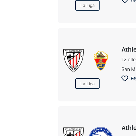
Føj
La Liga
Athle
12 ell
San M
Føj
La Liga
Athl