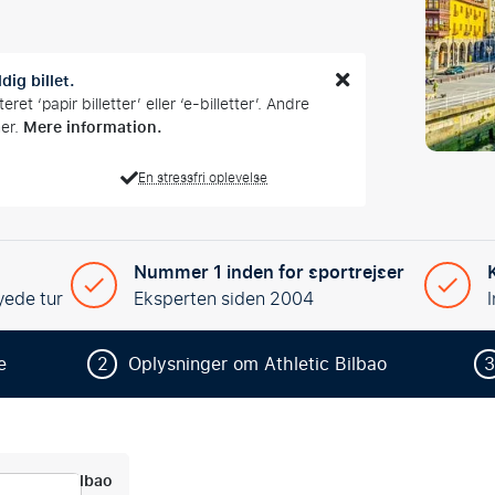
dig billet.
et ‘papir billetter’ eller ‘e-billetter’. Andre
Mere information.
mer.
En stressfri oplevelse
Nummer 1 inden for sportrejser
yede tur
Eksperten siden 2004
e
2
Oplysninger om Athletic Bilbao
3
Athletic Bilbao