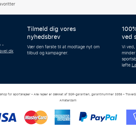
avoritter
Tilmeld dig vores
100%
nyhedsbrev
ved 
 -
Vær den første til at modtage nyt om
Vi ved,
avel.dk
tilbud og kampagner.
minder
sportsb
løfte.
L
-shop for sportsrejser – Alle rejser er dækket af SGR-garantien, garantinummer 3358 – TravelG
Amsterdam