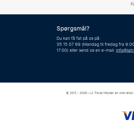
F
Spørgsmål?
Du kan få fat på os på:
35 15 07 69 (Mandag til fredag fra 9:00
17:00) eller send os en e-mail:
info@latr
© 2012 - 2026 | LA Travel tilbyder en one-stop