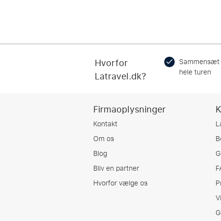
Hvorfor
Sammensæt
hele turen
Latravel.dk?
Firmaoplysninger
K
Kontakt
L
Om os
B
Blog
G
Bliv en partner
F
Hvorfor vælge os
P
V
G