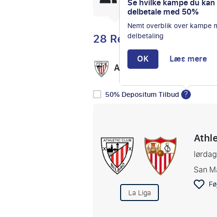
Se hvilke kampe du kan
de seneste 24 timer.
delbetale med 50%
Nemt overblik over kampe
28 Rejser
delbetaling
OK
Læs mere
Athletic Bilbao
Vælg
vs
?
50% Depositum Tilbud
Athle
lørda
San M
Føj
La Liga