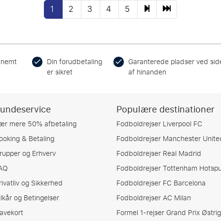
1
2
3
4
5
 nemt
Din forudbetaling
Garanterede pladser ved sid
er sikret
af hinanden
undeservice
Populære destinationer
ær mere 50% afbetaling
Fodboldrejser Liverpool FC
ooking & Betaling
Fodboldrejser Manchester Unite
rupper og Erhverv
Fodboldrejser Real Madrid
AQ
Fodboldrejser Tottenham Hotspu
rivatliv og Sikkerhed
Fodboldrejser FC Barcelona
ilkår og Betingelser
Fodboldrejser AC Milan
avekort
Formel 1-rejser Grand Prix Østrig