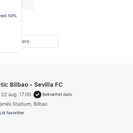
 med 50%
 modstandere
tic Bilbao - Sevilla FC
g 22 aug.
17:00
Bekræftet dato
amés Stadium, Bilbao
 til favoritter