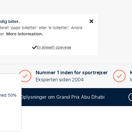
dig billet.
et ‘papir billetter’ eller ‘e-billetter’. Andre
Mere information.
mer.
En stressfri oplevelse
Nummer 1 inden for sportrejser
yede tur
Eksperten siden 2004
 med 50%
2
Oplysninger om Grand Prix Abu Dhabi