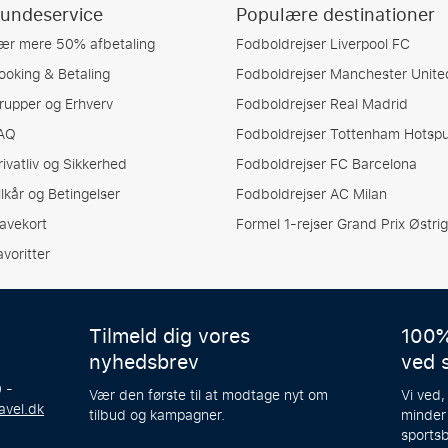
undeservice
Populære destinationer
ær mere 50% afbetaling
Fodboldrejser Liverpool FC
ooking & Betaling
Fodboldrejser Manchester Unite
rupper og Erhverv
Fodboldrejser Real Madrid
AQ
Fodboldrejser Tottenham Hotspu
rivatliv og Sikkerhed
Fodboldrejser FC Barcelona
ilkår og Betingelser
Fodboldrejser AC Milan
avekort
Formel 1-rejser Grand Prix Østrig
avoritter
Tilmeld dig vores
100%
nyhedsbrev
ved 
 -
Vær den første til at modtage nyt om
Vi ved,
avel.dk
tilbud og kampagner.
minder
sportsb