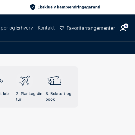
Eksklusiv kampændringsgaranti
per og Erhverv
Kontakt
Favoritarrangementer
t løb
2. Planlæg din
3. Bekræft og
tur
book