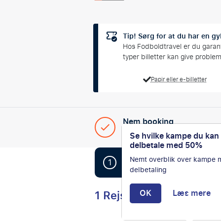
Tip! Sørg for at du har en gyl
Hos Fodboldtravel er du garanter
typer billetter kan give proble
Papir eller e-billetter
Nem booking
Din komplette, skrædders
Se hvilke kampe du kan
delbetale med 50%
Nemt overblik over kampe
1
Book nemt din F1-rejse
delbetaling
1 Rejser
OK
Læs mere