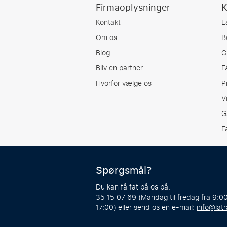
Firmaoplysninger
K
Kontakt
L
Om os
B
Blog
G
Bliv en partner
F
Hvorfor vælge os
P
V
G
F
Spørgsmål?
Du kan få fat på os på:
35 15 07 69 (Mandag til fredag fra 9:00
17:00) eller send os en e-mail:
info@latr