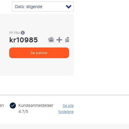
Dato: stigende
PP FRA
kr10985
Se pakker
en
Kundeanmeldelser
Se alle
4.7/5
fordelene