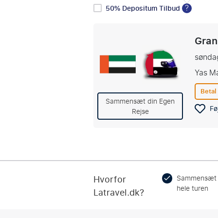
?
50% Depositum Tilbud
Gran
sønda
Yas Ma
Betal
Sammensæt din Egen
Føj
Rejse
Hvorfor
Sammensæt
hele turen
Latravel.dk?