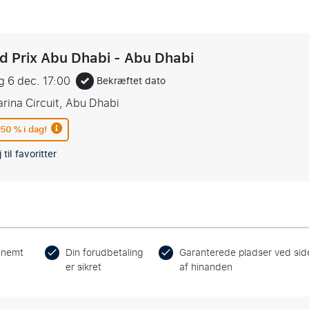
d Prix Abu Dhabi - Abu Dhabi
g 6 dec.
17:00
Bekræftet dato
rina Circuit, Abu Dhabi
 50 % i dag!
 til favoritter
 nemt
Din forudbetaling
Garanterede pladser ved sid
er sikret
af hinanden