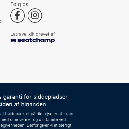
Følg os
d
Latravel.dk drevet af
r
 garanti for siddepladser
siden af hinanden
 at højdepunktet på din rejse er at skabe
 med dine venner og din familie ved
egivenheden! Derfor giver vi et særligt