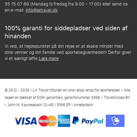
35 15 07 69 (Mandag til fredag fra 9:00 - 17:00) eller send os
en e-mail:
info@latravel.dk
100% garanti for siddepladser ved siden af
hinanden
Vi ved, at højdepunktet på din rejse er at skabe minder med
dine venner og din familie ved sportsbegivenheden! Derfor giver
vi et særligt løfte.
Læs mere
© 2012 - 2026 | LA Travel tilbyder en one-stop-shop for sportsrejser – Alle
rejser er dækket af SGR-garantien, garantinummer 3358 – TravelGroep BV
– John M. Keynesplein 12–46 | 1066 EP | Amsterdam