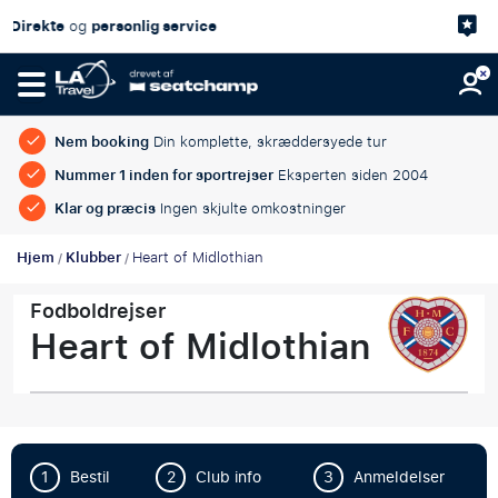
4,7/5
Kundetilfredshed
på
Nem booking
Din komplette, skræddersyede tur
Nummer 1 inden for sportrejser
Eksperten siden 2004
Klar og præcis
Ingen skjulte omkostninger
Hjem
Klubber
Heart of Midlothian
/
/
Fodboldrejser
Heart of Midlothian
1
Bestil
2
Club info
3
Anmeldelser