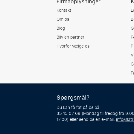
Firmaoplysninger
K
Kontakt
L
Om os
B
Blog
G
Bliv en partner
F
Hvorfor vælge os
P
V
G
F
Spørgsmål?
Du kan få fat på os på:
35 15 07 69 (Mandag til fredag fra 9:00
17:00) eller send os en e-mail:
info@latr