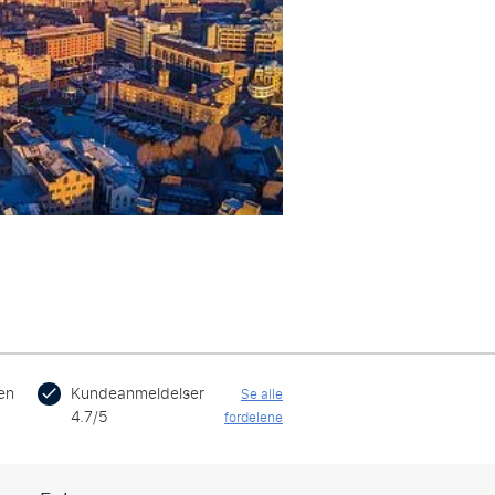
en
Kundeanmeldelser
Se alle
4.7/5
fordelene