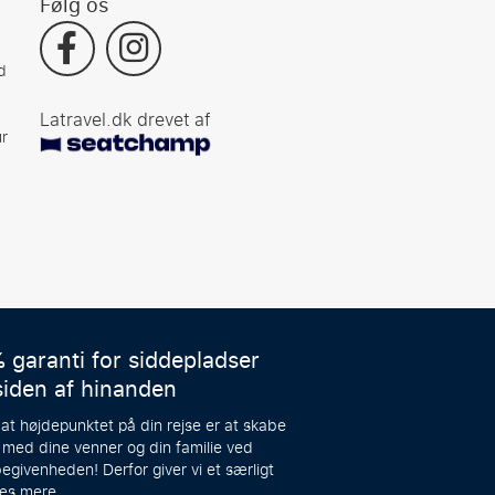
Følg os
d
Latravel.dk drevet af
r
 garanti for siddepladser
siden af hinanden
 at højdepunktet på din rejse er at skabe
 med dine venner og din familie ved
egivenheden! Derfor giver vi et særligt
æs mere