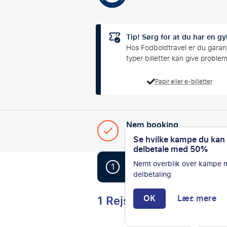
Tip! Sørg for at du har en gyl
Hos Fodboldtravel er du garanter
typer billetter kan give proble
Papir eller e-billetter
Nem booking
Din komplette, skrædders
Se hvilke kampe du kan
delbetale med 50%
Nemt overblik over kampe
1
Book nemt din NFL-rejse
delbetaling
1 Rejser
OK
Læs mere