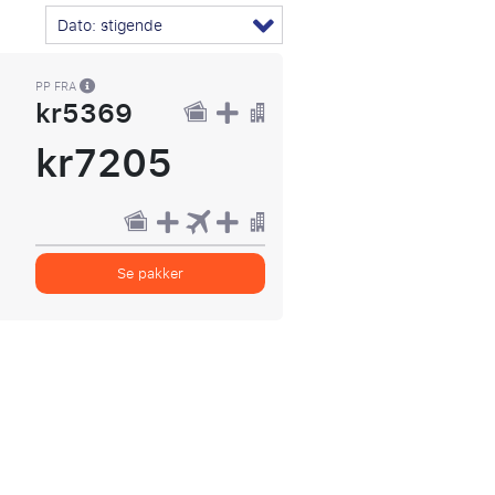
Dato: stigende
PP FRA
kr5369
kr7205
Se pakker