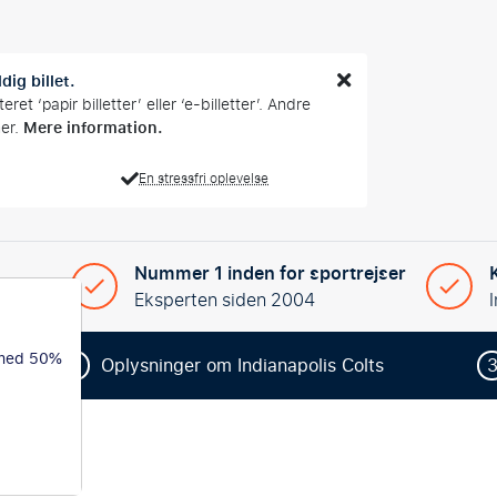
dig billet.
et ‘papir billetter’ eller ‘e-billetter’. Andre
Mere information.
mer.
En stressfri oplevelse
Nummer 1 inden for sportrejser
yede tur
Eksperten siden 2004
 med 50%
2
Oplysninger om Indianapolis Colts