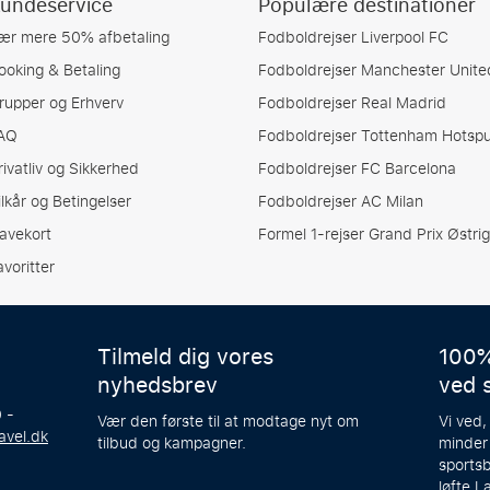
undeservice
Populære destinationer
ær mere 50% afbetaling
Fodboldrejser Liverpool FC
ooking & Betaling
Fodboldrejser Manchester Unite
rupper og Erhverv
Fodboldrejser Real Madrid
AQ
Fodboldrejser Tottenham Hotspu
rivatliv og Sikkerhed
Fodboldrejser FC Barcelona
ilkår og Betingelser
Fodboldrejser AC Milan
avekort
Formel 1-rejser Grand Prix Østrig
avoritter
Tilmeld dig vores
100%
nyhedsbrev
ved 
 -
Vær den første til at modtage nyt om
Vi ved,
avel.dk
tilbud og kampagner.
minder
sportsb
løfte.
L