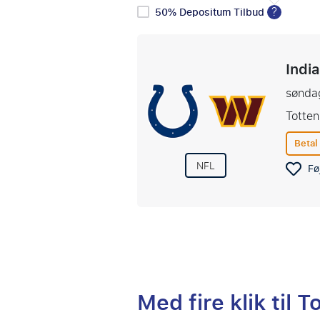
?
50% Depositum Tilbud
Indi
sønda
Totte
Betal
NFL
Føj
Med fire klik til