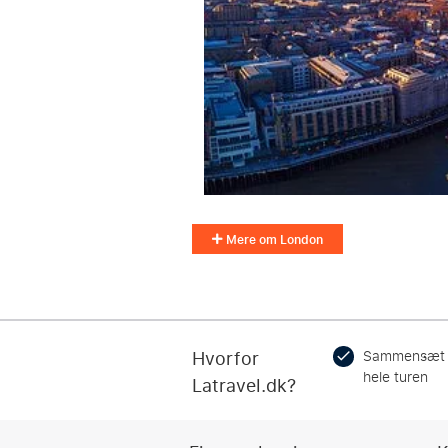
Mere om London
Hvorfor
Sammensæt
hele turen
Latravel.dk?