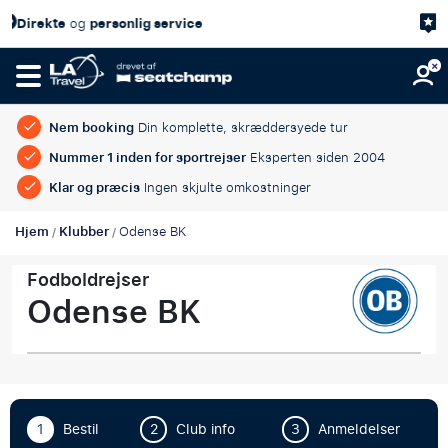
 service
4,7/5
Kundetilfredshed
p
Nem booking
Din komplette, skræddersyede tur
Nummer 1 inden for sportrejser
Eksperten siden 2004
Klar og præcis
Ingen skjulte omkostninger
Hjem
Klubber
Odense BK
/
/
Fodboldrejser
Odense BK
1
Bestil
2
Club info
3
Anmeldelser