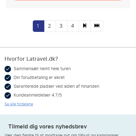
1
2
3
4
Hvorfor Latravel.dk?
Sammensæt nemt hele turen
Din forudbetaling er sikret
Garanterede pladser ved siden af hinanden
Kundeanmeldelser 4.7/5
Se alle fordelene
Tilmeld dig vores nyhedsbrev
Vær den første til at modtage nyt om tilbud og kampagner.