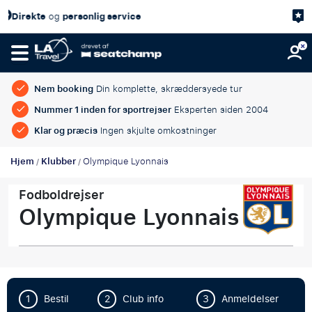
4,7/5
Kundetilfredshed
på
Nem booking
Din komplette, skræddersyede tur
Nummer 1 inden for sportrejser
Eksperten siden 2004
Klar og præcis
Ingen skjulte omkostninger
Hjem
Klubber
Olympique Lyonnais
/
/
Fodboldrejser
Olympique Lyonnais
1
Bestil
2
Club info
3
Anmeldelser