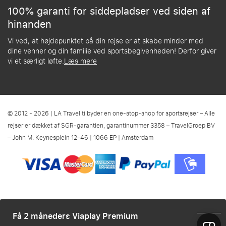
100% garanti for siddepladser ved siden af
hinanden
Vi ved, at højdepunktet på din rejse er at skabe minder med
dine venner og din familie ved sportsbegivenheden! Derfor giver
vi et særligt løfte.
Læs mere
© 2012 - 2026 | LA Travel tilbyder en one-stop-shop for sportsrejser – Alle
rejser er dækket af SGR-garantien, garantinummer 3358 – TravelGroep BV
– John M. Keynesplein 12–46 | 1066 EP | Amsterdam
Få 2 måneders Viaplay Premium