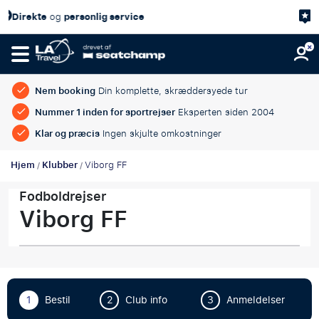
lig service
4,7/
Kundetilfredshed
Nem booking
Din komplette, skræddersyede tur
Nummer 1 inden for sportrejser
Eksperten siden 2004
Klar og præcis
Ingen skjulte omkostninger
Hjem
Klubber
Viborg FF
/
/
Fodboldrejser
Viborg FF
1
Bestil
2
Club info
3
Anmeldelser