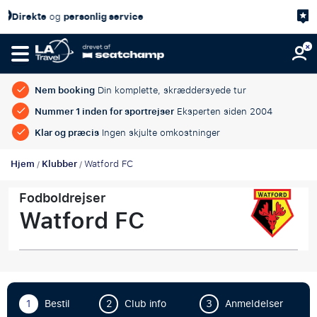
4,7/5
Kundetilfredshed
på
Nem booking
Din komplette, skræddersyede tur
Nummer 1 inden for sportrejser
Eksperten siden 2004
Klar og præcis
Ingen skjulte omkostninger
Hjem
Klubber
Watford FC
/
/
Fodboldrejser
Watford FC
1
Bestil
2
Club info
3
Anmeldelser