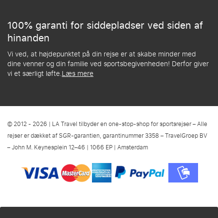
100% garanti for siddepladser ved siden af
hinanden
Vi ved, at højdepunktet på din rejse er at skabe minder med
dine venner og din familie ved sportsbegivenheden! Derfor giver
vi et særligt løfte.
Læs mere
© 2012 - 2026 | LA Travel tilbyder en one-stop-shop for sportsrejser – Alle
rejser er dækket af SGR-garantien, garantinummer 3358 – TravelGroep BV
– John M. Keynesplein 12–46 | 1066 EP | Amsterdam